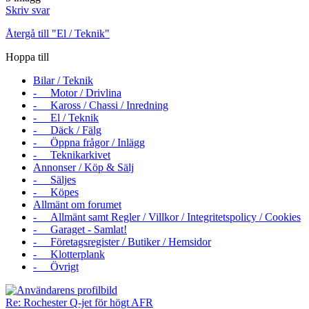
Skriv svar
Återgå till "El / Teknik"
Hoppa till
Bilar / Teknik
- Motor / Drivlina
- Kaross / Chassi / Inredning
- El / Teknik
- Däck / Fälg
- Öppna frågor / Inlägg
- Teknikarkivet
Annonser / Köp & Sälj
- Säljes
- Köpes
Allmänt om forumet
- Allmänt samt Regler / Villkor / Integritetspolicy / Cookies
- Garaget - Samlat!
- Företagsregister / Butiker / Hemsidor
- Klotterplank
- Övrigt
Re: Rochester Q-jet för högt AFR