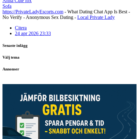
Anna Cute fox
Sofa
https://PrivateLadyEscorts.com
- What Dating Chat App Is Best -
No Verify - Anonymous Sex Dating -
Local Private Lady
Citera
24 apr 2026 23:33
Senaste inlägg
Välj tema
Annonser