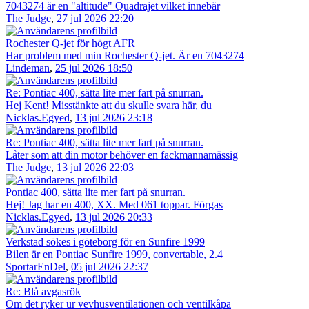
7043274 är en "altitude" Quadrajet vilket innebär
The Judge
,
27 jul 2026 22:20
Rochester Q-jet för högt AFR
Har problem med min Rochester Q-jet. Är en 7043274
Lindeman
,
25 jul 2026 18:50
Re: Pontiac 400, sätta lite mer fart på snurran.
Hej Kent! Misstänkte att du skulle svara här, du
Nicklas.Egyed
,
13 jul 2026 23:18
Re: Pontiac 400, sätta lite mer fart på snurran.
Låter som att din motor behöver en fackmannamässig
The Judge
,
13 jul 2026 22:03
Pontiac 400, sätta lite mer fart på snurran.
Hej! Jag har en 400, XX. Med 061 toppar. Förgas
Nicklas.Egyed
,
13 jul 2026 20:33
Verkstad sökes i göteborg för en Sunfire 1999
Bilen är en Pontiac Sunfire 1999, convertable, 2.4
SportarEnDel
,
05 jul 2026 22:37
Re: Blå avgasrök
Om det ryker ur vevhusventilationen och ventilkåpa