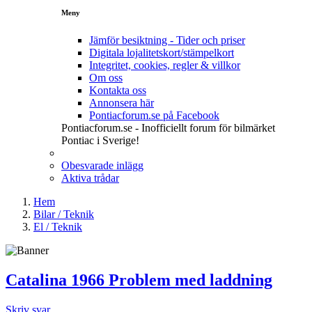
Meny
Jämför besiktning - Tider och priser
Digitala lojalitetskort/stämpelkort
Integritet, cookies, regler & villkor
Om oss
Kontakta oss
Annonsera här
Pontiacforum.se på Facebook
Pontiacforum.se - Inofficiellt forum för bilmärket
Pontiac i Sverige!
Obesvarade inlägg
Aktiva trådar
Hem
Bilar / Teknik
El / Teknik
Catalina 1966 Problem med laddning
Skriv svar