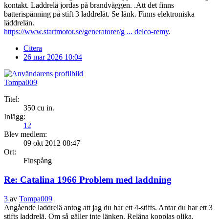
kontakt. Laddrelä jordas på brandväggen. .Att det finns
batterispänning på stift 3 laddrelät. Se länk. Finns elektroniska
läddrelän.
https://www.startmotor.se/generatorer/g ... delco-remy
.
Citera
26 mar 2026 10:04
Tompa009
Titel:
350 cu in.
Inlägg:
12
Blev medlem:
09 okt 2012 08:47
Ort:
Finspång
Re: Catalina 1966 Problem med laddning
3
av
Tompa009
Angående laddrelä antog att jag du har ett 4-stifts. Antar du har ett 3
stifts laddrelä. Om så gäller inte länken. Reläna kopplas olika.