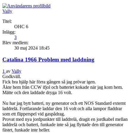
Vally
Titel:
OHC 6
Inlägg:
3
Blev medlem:
30 maj 2024 18:45
Catalina 1966 Problem med laddning
1
av
Vally
Godkväll.
Fick bra hjälp här förra gången så jag prövar igen.
Åkte hem från CCW ifjol och batteriet kokade när jag kom hem.
Mätte och den laddade dryga 16 volt.
Nu har jag bytt batteri, ny generator och ett NOS Standard externt
laddrelä. Fortfarande laddar den 16 volt och alla lampor fladdrar
som ett flipperspel vid gaspådrag.
Provat med nya jordpunkter till laddrelä, dragit en jordkabel mellan
laddrelä och batteri, funkade inte så jag flyttade den till generator
fästet, funkade inte heller.