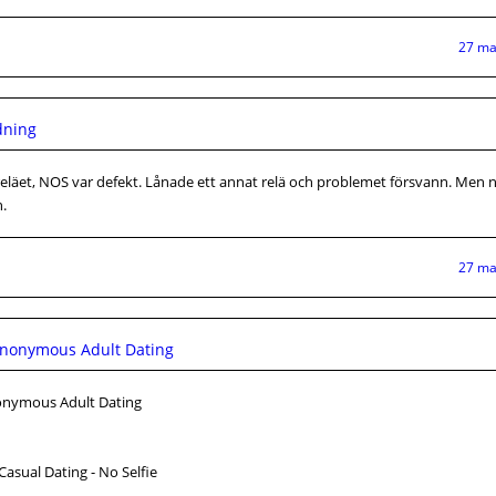
27 ma
dning
ddreläet, NOS var defekt. Lånade ett annat relä och problemet försvann. Men nu
n.
27 ma
 Anonymous Adult Dating
Anonymous Adult Dating
asual Dating - No Selfie