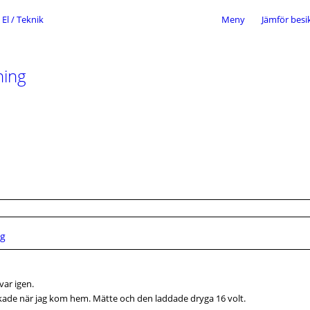
El / Teknik
Meny
Jämför besi
ning
ng
var igen.
okade när jag kom hem. Mätte och den laddade dryga 16 volt.