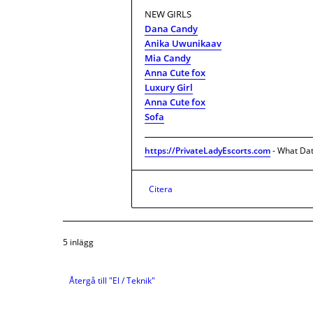
NEW GIRLS
Dana Candy
Anika Uwunikaav
Mia Candy
Anna Cute fox
Luxury Girl
Anna Cute fox
Sofa
https://PrivateLadyEscorts.com
- What Dat
Citera
5 inlägg
Återgå till "El / Teknik"