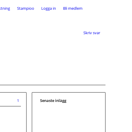
ktning
Stampioo
Logga in
Bli medlem
Skriv svar
Senaste inlägg
1