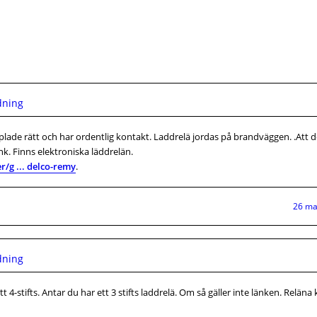
dning
plade rätt och har ordentlig kontakt. Laddrelä jordas på brandväggen. .Att d
änk. Finns elektroniska läddrelän.
/g ... delco-remy
.
26 ma
dning
 4-stifts. Antar du har ett 3 stifts laddrelä. Om så gäller inte länken. Reläna