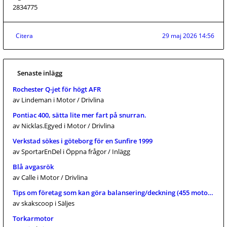
2834775
Citera
29 maj 2026 14:56
Senaste inlägg
Rochester Q-jet för högt AFR
av Lindeman
i Motor / Drivlina
Pontiac 400, sätta lite mer fart på snurran.
av Nicklas.Egyed
i Motor / Drivlina
Verkstad sökes i göteborg för en Sunfire 1999
av SportarEnDel
i Öppna frågor / Inlägg
Blå avgasrök
av Calle
i Motor / Drivlina
Tips om företag som kan göra balansering/deckning (455 mo
av skakscoop
i Säljes
Torkarmotor