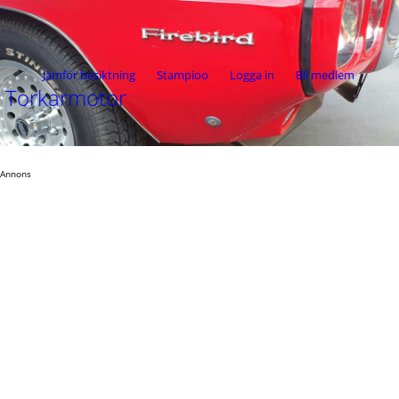
Jämför besiktning
Stampioo
Logga in
Bli medlem
Torkarmotor
Annons