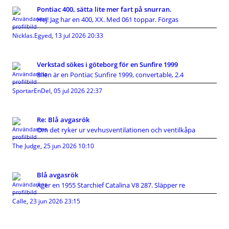
Pontiac 400, sätta lite mer fart på snurran.
Hej! Jag har en 400, XX. Med 061 toppar. Förgas
Nicklas.Egyed
,
13 jul 2026 20:33
Verkstad sökes i göteborg för en Sunfire 1999
Bilen är en Pontiac Sunfire 1999, convertable, 2.4
SportarEnDel
,
05 jul 2026 22:37
Re: Blå avgasrök
Om det ryker ur vevhusventilationen och ventilkåpa
The Judge
,
25 jun 2026 10:10
Blå avgasrök
Äger en 1955 Starchief Catalina V8 287. Släpper re
Calle
,
23 jun 2026 23:15