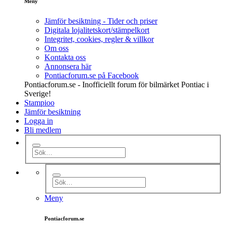
Meny
Jämför besiktning - Tider och priser
Digitala lojalitetskort/stämpelkort
Integritet, cookies, regler & villkor
Om oss
Kontakta oss
Annonsera här
Pontiacforum.se på Facebook
Pontiacforum.se - Inofficiellt forum för bilmärket Pontiac i
Sverige!
Stampioo
Jämför besiktning
Logga in
Bli medlem
Meny
Pontiacforum.se