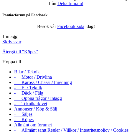
från
Dekaltrim.nu!
Pontiacforum på Facebook
Besök vår
Facebook-sida
idag!
1 inlägg
Skriv svar
Återgå till "Köpes"
Hoppa till
Bilar / Teknik
- Motor / Drivlina
- Kaross / Chassi / Inredning
- El / Teknik
- Däck / Fälg
- Öppna frågor / Inlägg
- Teknikarkivet
Annonser / Köp & Sälj
- Säljes
- Köpes
Allmänt om forumet
- Allmänt samt Regler / Villkor / Integritetspolicy / Cookies