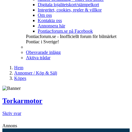
Digitala lojalitetskort/stämpelkort
Integritet, cookies, regler & villkor
Om oss
Kontakta oss
Annonsera här
Pontiacforum.se på Facebook
Pontiacforum.se - Inofficiellt forum för bilmärket
Pontiac i Sverige!
Obesvarade inlägg
Aktiva trådar
Hem
Annonser / Köp & Sälj
Köpes
Torkarmotor
Skriv svar
Annons