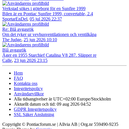
Verkstad sökes i göteborg för en Sunfire 1999
Bilen är en Pontiac Sunfire 1999, convertable, 2.4
SportarEnDel
,
05 jul 2026 22:37
Re: Blå avgasrök
Om det ryker ur vevhusventilationen och ventilkåpa
The Judge
,
25 jun 2026 10:10
Blå avgasrök
Äger en 1955 Starchief Catalina V8 287. Släpper re
Calle
,
23 jun 2026 23:15
Hem
FAQ
Kontakta oss
Integritetspolicy
Användarvillkor
Alla tidsangivelser är UTC+02:00 Europe/Stockholm
Aktuellt datum och tid: 09 aug 2026 04:52
GDPR Integritetspolicy
SSL Säker Anslutning
Copyright © Pontiacforum.se | Allvia AB | Org.nr 559490-9235