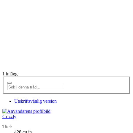
1 inlägg
Utskriftsvänlig version
Grizzly
Titel:
428 cu in.