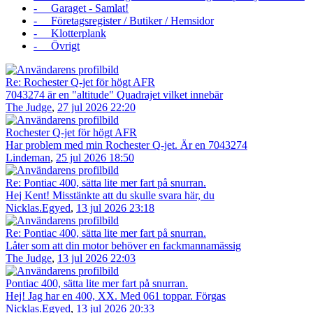
- Garaget - Samlat!
- Företagsregister / Butiker / Hemsidor
- Klotterplank
- Övrigt
Re: Rochester Q-jet för högt AFR
7043274 är en "altitude" Quadrajet vilket innebär
The Judge
,
27 jul 2026 22:20
Rochester Q-jet för högt AFR
Har problem med min Rochester Q-jet. Är en 7043274
Lindeman
,
25 jul 2026 18:50
Re: Pontiac 400, sätta lite mer fart på snurran.
Hej Kent! Misstänkte att du skulle svara här, du
Nicklas.Egyed
,
13 jul 2026 23:18
Re: Pontiac 400, sätta lite mer fart på snurran.
Låter som att din motor behöver en fackmannamässig
The Judge
,
13 jul 2026 22:03
Pontiac 400, sätta lite mer fart på snurran.
Hej! Jag har en 400, XX. Med 061 toppar. Förgas
Nicklas.Egyed
,
13 jul 2026 20:33