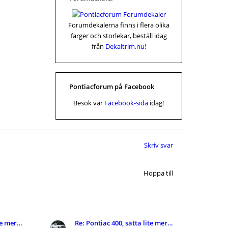
Forumdekalerna finns i flera olika
färger och storlekar, beställ idag
från
Dekaltrim.nu!
Pontiacforum på Facebook
Besök vår
Facebook-sida
idag!
Skriv svar
Hoppa till
Re: Pontiac 400, sätta lite mer fart på snurran.
Re: Pontiac 400, sätta lite mer fart på snurran.