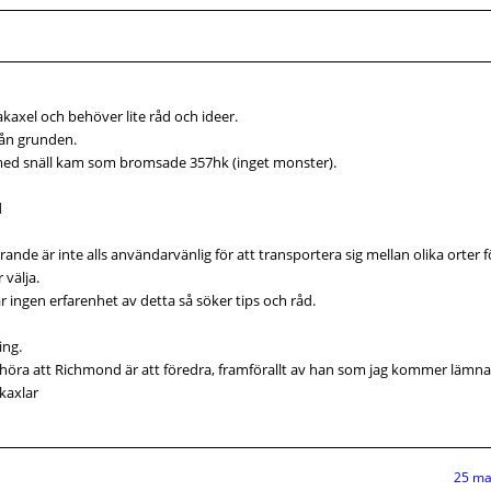
kaxel och behöver lite råd och ideer.
från grunden.
med snäll kam som bromsade 357hk (inget monster).
d
rande är inte alls användarvänlig för att transportera sig mellan olika orter f
 välja.
har ingen erfarenhet av detta så söker tips och råd.
ing.
öra att Richmond är att föredra, framförallt av han som jag kommer lämna a
kaxlar
25 ma