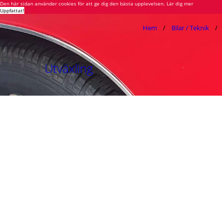
Den här sidan använder cookies för att ge dig den bästa upplevelsen.
Lär dig mer
Uppfattat!
Hem
Bilar / Teknik
Utväxling