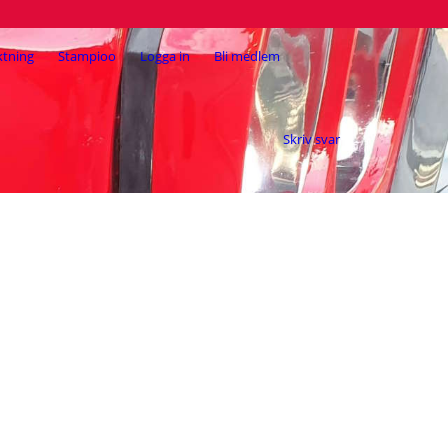
ktning
Stampioo
Logga in
Bli medlem
Skriv svar