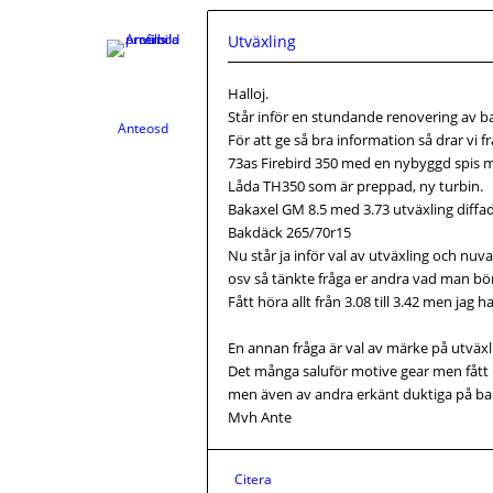
Utväxling
Halloj.
Står inför en stundande renovering av ba
Anteosd
För att ge så bra information så drar vi 
73as Firebird 350 med en nybyggd spis 
Låda TH350 som är preppad, ny turbin.
Bakaxel GM 8.5 med 3.73 utväxling diffa
Bakdäck 265/70r15
Nu står ja inför val av utväxling och nuva
osv så tänkte fråga er andra vad man bör
Fått höra allt från 3.08 till 3.42 men jag 
En annan fråga är val av märke på utväxl
Det många saluför motive gear men fått h
men även av andra erkänt duktiga på ba
Mvh Ante
Citera