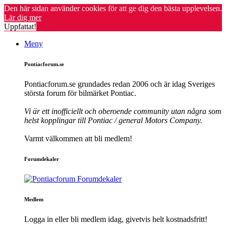
Den här sidan använder cookies för att ge dig den bästa upplevelsen.
Lär dig mer
Uppfattat!
Meny
Pontiacforum.se
Pontiacforum.se grundades redan 2006 och är idag Sveriges
största forum för bilmärket Pontiac.
Vi är ett inofficiellt och oberoende community utan några som
helst kopplingar till Pontiac / general Motors Company.
Varmt välkommen att bli medlem!
Forumdekaler
Medlem
Logga in eller bli medlem idag, givetvis helt kostnadsfritt!