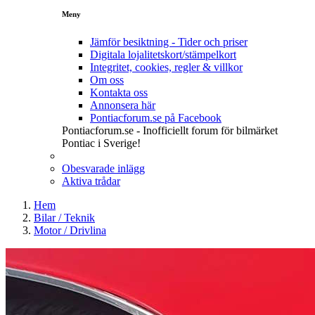
Meny
Jämför besiktning - Tider och priser
Digitala lojalitetskort/stämpelkort
Integritet, cookies, regler & villkor
Om oss
Kontakta oss
Annonsera här
Pontiacforum.se på Facebook
Pontiacforum.se - Inofficiellt forum för bilmärket
Pontiac i Sverige!
Obesvarade inlägg
Aktiva trådar
Hem
Bilar / Teknik
Motor / Drivlina