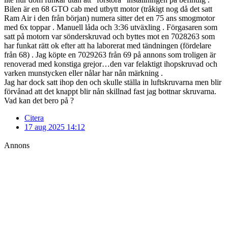
Bilen är en 68 GTO cab med utbytt motor (tråkigt nog då det satt
Ram Air i den från början) numera sitter det en 75 ans smogmotor
med 6x toppar . Manuell låda och 3:36 utväxling . Förgasaren som
satt på motorn var sönderskruvad och byttes mot en 7028263 som
har funkat rätt ok efter att ha laborerat med tändningen (fördelare
från 68) . Jag köpte en 7029263 från 69 på annons som troligen är
renoverad med konstiga grejor…den var felaktigt ihopskruvad och
varken munstycken eller nålar har nån märkning .
Jag har dock satt ihop den och skulle ställa in luftskruvarna men blir
förvånad att det knappt blir nån skillnad fast jag bottnar skruvarna.
Vad kan det bero på ?
Citera
17 aug 2025 14:12
Annons