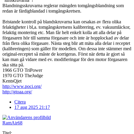
"luftskruvarna"?
Blandningsskruvarna reglerar mängden tomgångsblandning som
redan är färdigblandad i tomgångskretsen.
Bristande kontroll på blandskruvarna kan orsakas av flera olika
felaktigheter i bl,a. tomgångskretsens kalibrering, ev. vakuumläckor,
felaktig montering etc. Man får helt enkelt kolla att alla delar på
förgasaren hör till samma förgasare och inte är hopplockad av delar
från flera olika förgasare. Nästa steg blir att mäta alla delar i receptet
(kalibreringen) som gäller för modellen. Om dessa inte stämmer med
original-receptet så måste de korrigeras. Först när detta är gjort så
kan man gå vidare med ev. modifieringar för den motor förgasaren
ska sitta på.
1966 GTO TriPower
1970 GTO TheJudge
KentsQjet
http://www.poci.org/
http://gtoaa.org/
Citera
17 aug 2025 21:17
RamAir68
Titel: