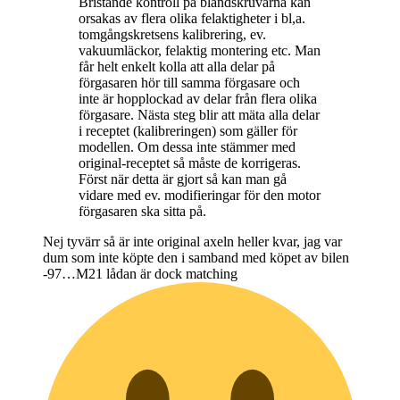
Bristande kontroll på blandskruvarna kan
orsakas av flera olika felaktigheter i bl,a.
tomgångskretsens kalibrering, ev.
vakuumläckor, felaktig montering etc. Man
får helt enkelt kolla att alla delar på
förgasaren hör till samma förgasare och
inte är hopplockad av delar från flera olika
förgasare. Nästa steg blir att mäta alla delar
i receptet (kalibreringen) som gäller för
modellen. Om dessa inte stämmer med
original-receptet så måste de korrigeras.
Först när detta är gjort så kan man gå
vidare med ev. modifieringar för den motor
förgasaren ska sitta på.
Nej tyvärr så är inte original axeln heller kvar, jag var
dum som inte köpte den i samband med köpet av bilen
-97…M21 lådan är dock matching