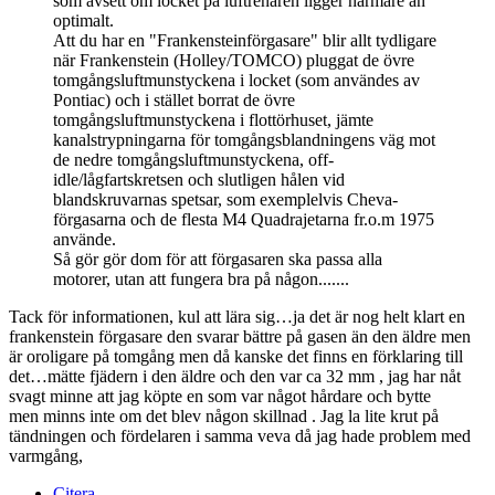
som avsett om locket på luftrenaren ligger närmare än
optimalt.
Att du har en "Frankensteinförgasare" blir allt tydligare
när Frankenstein (Holley/TOMCO) pluggat de övre
tomgångsluftmunstyckena i locket (som användes av
Pontiac) och i stället borrat de övre
tomgångsluftmunstyckena i flottörhuset, jämte
kanalstrypningarna för tomgångsblandningens väg mot
de nedre tomgångsluftmunstyckena, off-
idle/lågfartskretsen och slutligen hålen vid
blandskruvarnas spetsar, som exemplelvis Cheva-
förgasarna och de flesta M4 Quadrajetarna fr.o.m 1975
använde.
Så gör gör dom för att förgasaren ska passa alla
motorer, utan att fungera bra på någon.......
Tack för informationen, kul att lära sig…ja det är nog helt klart en
frankenstein förgasare den svarar bättre på gasen än den äldre men
är oroligare på tomgång men då kanske det finns en förklaring till
det…mätte fjädern i den äldre och den var ca 32 mm , jag har nåt
svagt minne att jag köpte en som var något hårdare och bytte
men minns inte om det blev någon skillnad . Jag la lite krut på
tändningen och fördelaren i samma veva då jag hade problem med
varmgång,
Citera