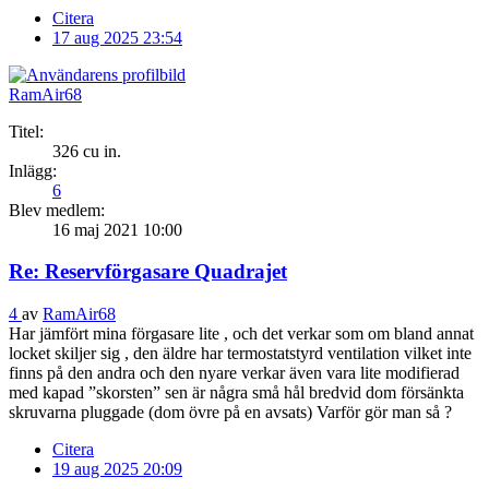
Citera
17 aug 2025 23:54
RamAir68
Titel:
326 cu in.
Inlägg:
6
Blev medlem:
16 maj 2021 10:00
Re: Reservförgasare Quadrajet
4
av
RamAir68
Har jämfört mina förgasare lite , och det verkar som om bland annat
locket skiljer sig , den äldre har termostatstyrd ventilation vilket inte
finns på den andra och den nyare verkar även vara lite modifierad
med kapad ”skorsten” sen är några små hål bredvid dom försänkta
skruvarna pluggade (dom övre på en avsats) Varför gör man så ?
Citera
19 aug 2025 20:09