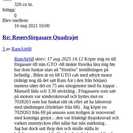
326 cu in.
Inlägg:
6
Blev medlem:
16 maj 2021 10:00
Re: Reservförgasare Quadrajet
3
av
RamAir68
RamAir68
skrev:
17 aug 2025 14:12
Köpte mig en till
förgasare till min GTO -68 tänkte försöka lära mig lite
hur dom funkar utan att ”förstöra” inställningen på
befintlig . Bilen är en 68 GTO cab med utbytt motor
(tråkigt nog då det satt Ram Air i den från början)
numera sitter det en 75 ans smogmotor med 6x toppar .
Manuell låda och 3:36 utväxling . Förgasaren som satt
på motorn var sönderskruvad och byttes mot en
7028263 som har funkat rätt ok efter att ha laborerat
med tändningen (fördelare från 68) . Jag köpte en
7029263 från 69 på annons som troligen är renoverad
med konstiga grejor…den var felaktigt ihopskruvad och
varken munstycken eller nålar har nån märkning .
Jag har dock satt ihop den och skulle ställa in