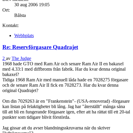
30 aug 2006 19:05
Ort:
Bålsta
Kontakt:
Webbplats
Re: Reservförgasare Quadrajet
2
av
The Judge
1968 hade GTO med Ram Air och senare Ram Air II en bakaxel
med 4.33:1 med diffbroms från fabrik. Har du kvar denna original
bakaxel?
Tidiga 1968 Ram Air med manuell låda hade en 7028275 förgasare
och de senare Ram Air II fick en 7028273. Har du kvar denna
original Quadrajet?
Om din 7029263 är en "Frankenstein"- (USA-renoverad) -förgasare
kan listan på felaktigheter bli lång. Jag har "återställt" många såna
till att bli en fungerande förgasare igen, efter att ha rättat till ett 20-tal
punkter som tidigare blivit förstörda.
Jag gissar att du avser blandningsskruvarna när du skriver