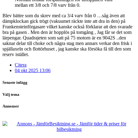
mellan ett 3/8 och 7/8 varv från 0.
Blev bättre som du skrev med ca 3/4 varv från 0 …såg även att
dämpklockan gick trögt (vakuumet räckte inte att dra in den) på
Frankensteinförgasare vilket kanske också förklarar att den svarade
bra på gasen . Men den är hopplös på tomgång , Jag får se det som
lärpengar. Quadrajeten som satt på 75 motorn är en 9042S ..den
saknar delar till choke och några stag men annars verkar den frisk i
spjällaxeln och flottörhuset , jag kanske ska försöka få till den som
reserv istället.
Citera
04 okt 2025 13:06
Senaste inlägg
Välj tema
Annonser