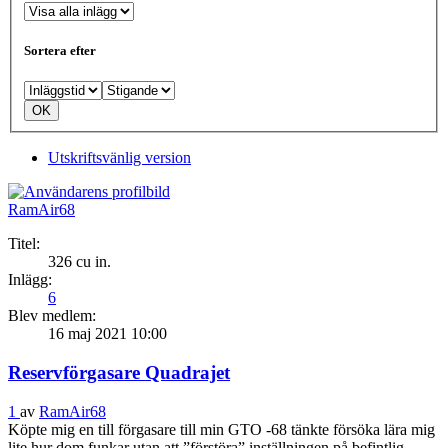
Sortera efter
Utskriftsvänlig version
RamAir68
Titel:
326 cu in.
Inlägg:
6
Blev medlem:
16 maj 2021 10:00
Reservförgasare Quadrajet
1
av
RamAir68
Köpte mig en till förgasare till min GTO -68 tänkte försöka lära mig
lite hur dom funkar utan att ”förstöra” inställningen på befintlig .