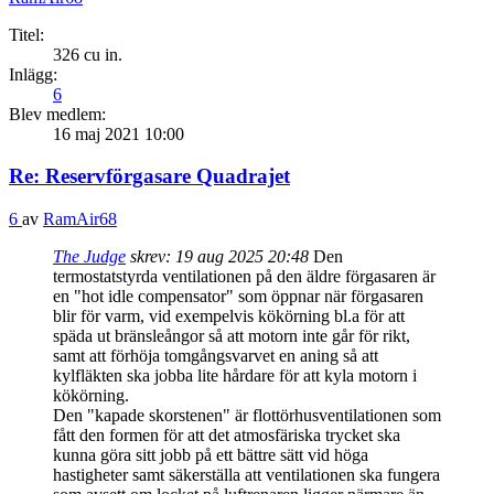
Titel:
326 cu in.
Inlägg:
6
Blev medlem:
16 maj 2021 10:00
Re: Reservförgasare Quadrajet
6
av
RamAir68
The Judge
skrev:
19 aug 2025 20:48
Den
termostatstyrda ventilationen på den äldre förgasaren är
en "hot idle compensator" som öppnar när förgasaren
blir för varm, vid exempelvis kökörning bl.a för att
späda ut bränsleångor så att motorn inte går för rikt,
samt att förhöja tomgångsvarvet en aning så att
kylfläkten ska jobba lite hårdare för att kyla motorn i
kökörning.
Den "kapade skorstenen" är flottörhusventilationen som
fått den formen för att det atmosfäriska trycket ska
kunna göra sitt jobb på ett bättre sätt vid höga
hastigheter samt säkerställa att ventilationen ska fungera