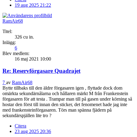
19 aug 2025 21:22
RamAir68
Titel:
326 cu in.
Inlägg:
6
Blev medlem:
16 maj 2021 10:00
Re: Reservförgasare Quadrajet
7
av
RamAir68
Bytte tillbaks till den äldre förgasaren igen , flyttade dock dom
omärkta sekundärnålarna och hållaren märkt M från Frankenstein
förgasaren för att testa . Trampar man till på gasen under körning så
hostar den först till innan den sticker, det fenomenet hade jag inte
med frankensteinförgasaren. Törs man spänna fjädern på
sekundärspjällen lite tro ?
Citera
23 aug 2025 20:36