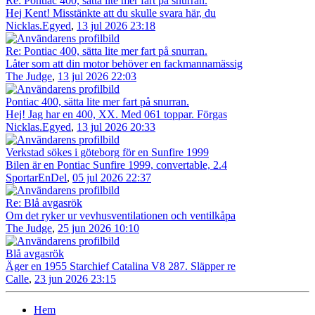
Re: Pontiac 400, sätta lite mer fart på snurran.
Hej Kent! Misstänkte att du skulle svara här, du
Nicklas.Egyed
,
13 jul 2026 23:18
Re: Pontiac 400, sätta lite mer fart på snurran.
Låter som att din motor behöver en fackmannamässig
The Judge
,
13 jul 2026 22:03
Pontiac 400, sätta lite mer fart på snurran.
Hej! Jag har en 400, XX. Med 061 toppar. Förgas
Nicklas.Egyed
,
13 jul 2026 20:33
Verkstad sökes i göteborg för en Sunfire 1999
Bilen är en Pontiac Sunfire 1999, convertable, 2.4
SportarEnDel
,
05 jul 2026 22:37
Re: Blå avgasrök
Om det ryker ur vevhusventilationen och ventilkåpa
The Judge
,
25 jun 2026 10:10
Blå avgasrök
Äger en 1955 Starchief Catalina V8 287. Släpper re
Calle
,
23 jun 2026 23:15
Hem