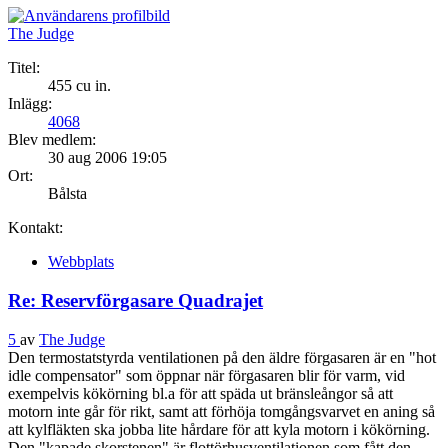
The Judge
Titel:
455 cu in.
Inlägg:
4068
Blev medlem:
30 aug 2006 19:05
Ort:
Bålsta
Kontakt:
Webbplats
Re: Reservförgasare Quadrajet
5
av
The Judge
Den termostatstyrda ventilationen på den äldre förgasaren är en "hot
idle compensator" som öppnar när förgasaren blir för varm, vid
exempelvis kökörning bl.a för att späda ut bränsleångor så att
motorn inte går för rikt, samt att förhöja tomgångsvarvet en aning så
att kylfläkten ska jobba lite hårdare för att kyla motorn i kökörning.
Den "kapade skorstenen" är flottörhusventilationen som fått den