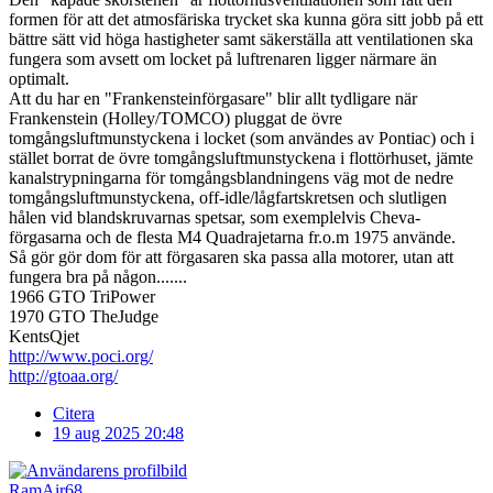
formen för att det atmosfäriska trycket ska kunna göra sitt jobb på ett
bättre sätt vid höga hastigheter samt säkerställa att ventilationen ska
fungera som avsett om locket på luftrenaren ligger närmare än
optimalt.
Att du har en "Frankensteinförgasare" blir allt tydligare när
Frankenstein (Holley/TOMCO) pluggat de övre
tomgångsluftmunstyckena i locket (som användes av Pontiac) och i
stället borrat de övre tomgångsluftmunstyckena i flottörhuset, jämte
kanalstrypningarna för tomgångsblandningens väg mot de nedre
tomgångsluftmunstyckena, off-idle/lågfartskretsen och slutligen
hålen vid blandskruvarnas spetsar, som exemplelvis Cheva-
förgasarna och de flesta M4 Quadrajetarna fr.o.m 1975 använde.
Så gör gör dom för att förgasaren ska passa alla motorer, utan att
fungera bra på någon.......
1966 GTO TriPower
1970 GTO TheJudge
KentsQjet
http://www.poci.org/
http://gtoaa.org/
Citera
19 aug 2025 20:48
RamAir68