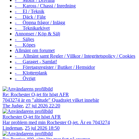
- Motor / Drivlina
- Kaross / Chassi / Inredning
- El / Teknik
- Däck / Fälg
- Öppna frågor / Inlägg
- Teknikarkivet
Annonser / Köp & Sälj
- Säljes
- Köpes
Allmänt om forumet
- Allmänt samt Regler / Villkor / Integritetspolicy / Cookies
- Garaget - Samlat!
- Företagsregister / Butiker / Hemsidor
- Klotterplank
- Övrigt
Re: Rochester Q-jet för högt AFR
7043274 är en "altitude" Quadrajet vilket innebär
The Judge
,
27 jul 2026 22:20
Rochester Q-jet för högt AFR
Har problem med min Rochester Q-jet. Är en 7043274
Lindeman
,
25 jul 2026 18:50