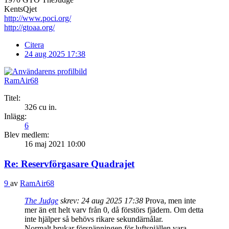
KentsQjet
http://www.poci.org/
http://gtoaa.org/
Citera
24 aug 2025 17:38
RamAir68
Titel:
326 cu in.
Inlägg:
6
Blev medlem:
16 maj 2021 10:00
Re: Reservförgasare Quadrajet
9
av
RamAir68
The Judge
skrev:
24 aug 2025 17:38
Prova, men inte
mer än ett helt varv från 0, då förstörs fjädern. Om detta
inte hjälper så behövs rikare sekundärnålar.
Normalt brukar förspänningen för luftspjällen vara