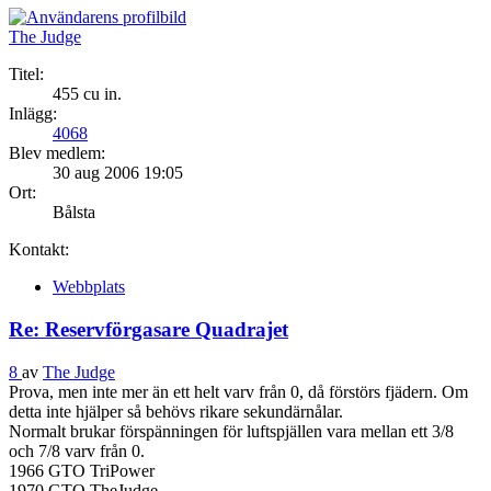
The Judge
Titel:
455 cu in.
Inlägg:
4068
Blev medlem:
30 aug 2006 19:05
Ort:
Bålsta
Kontakt:
Webbplats
Re: Reservförgasare Quadrajet
8
av
The Judge
Prova, men inte mer än ett helt varv från 0, då förstörs fjädern. Om
detta inte hjälper så behövs rikare sekundärnålar.
Normalt brukar förspänningen för luftspjällen vara mellan ett 3/8
och 7/8 varv från 0.
1966 GTO TriPower
1970 GTO TheJudge