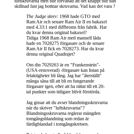
luftskruvarna men blir förvånad att det knappt blir nån
skillnad fast jag bottnar skruvarna. Vad kan det vara ?
The Judge skrev:
1968 hade GTO med
Ram Air och senare Ram Air II en bakaxel
med 4.33:1 med diffbroms från fabrik. Har
du kvar denna original bakaxel?
Tidiga 1968 Ram Air med manuell låda
hade en 7028275 förgasare och de senare
Ram Air II fick en 7028273. Har du kvar
denna original Quadrajet?
Om din 7029263 är en "Frankenstein"-
(USA-renoverad) -förgasare kan listan på
felaktigheter bli lång. Jag har "återställt"
många såna till att bli en fungerande
förgasare igen, efter att ha rättat till ett 20-
tal punkter som tidigare blivit förstörda.
Jag gissar att du avser blandningsskruvarna
när du skriver "luftskruvarna"?
Blandningsskruvarna reglerar mängden
tomgångsblandning som redan är
färdigblandad i tomgångskretsen.