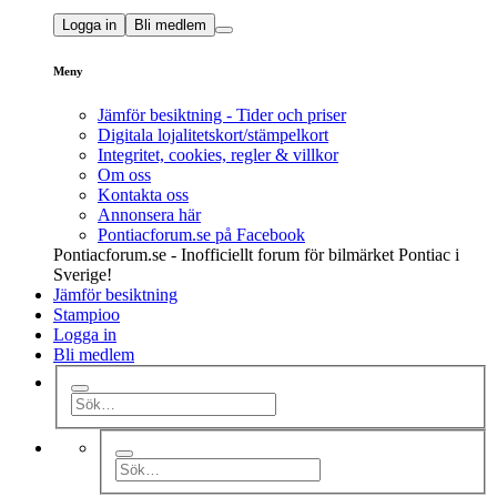
Logga in
Bli medlem
Meny
Jämför besiktning - Tider och priser
Digitala lojalitetskort/stämpelkort
Integritet, cookies, regler & villkor
Om oss
Kontakta oss
Annonsera här
Pontiacforum.se på Facebook
Pontiacforum.se - Inofficiellt forum för bilmärket Pontiac i
Sverige!
Jämför besiktning
Stampioo
Logga in
Bli medlem