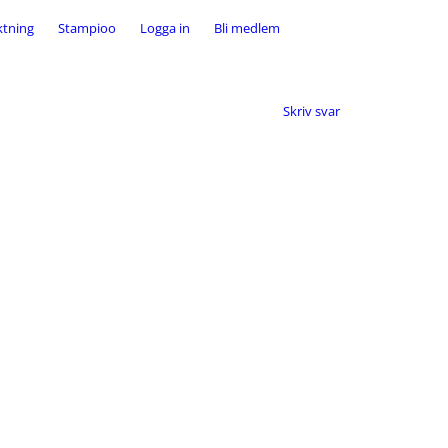
ktning
Stampioo
Logga in
Bli medlem
Skriv svar