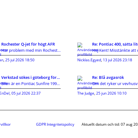
Rochester Q-jet för högt AFR
Har problem med min Rochester Q-jet. Är en 7043274
an
,
25 jul 2026 18:50
Nicklas.Egyed
,
13 jul 2026 23:18
Verkstad sökes i göteborg för en Sunfire 1999
Re: Blå avgasrök
Bilen är en Pontiac Sunfire 1999, convertable, 2.4
EnDel
,
05 jul 2026 22:37
The Judge
,
25 jun 2026 10:10
villkor
GDPR Integritetspolicy
Aktuellt datum och tid: 07 aug 2