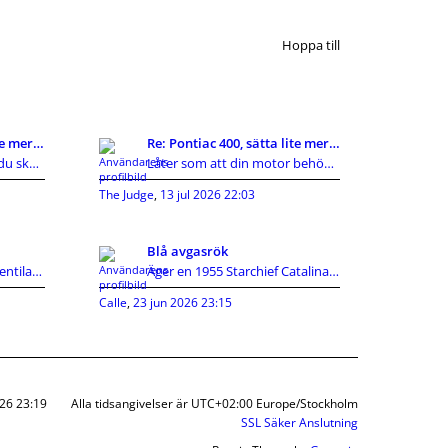
Hoppa till
Re: Pontiac 400, sätta lite mer fart på snurran.
Re: Pontiac 400, sätta lite mer fart på snurran.
Hej Kent! Misstänkte att du skulle svara här, du
Låter som att din motor behöver en fackmannamässig
The Judge
,
13 jul 2026 22:03
Blå avgasrök
Om det ryker ur vevhusventilationen och ventilkåpa
Äger en 1955 Starchief Catalina V8 287. Släpper re
Calle
,
23 jun 2026 23:15
026 23:19
Alla tidsangivelser är UTC+02:00 Europe/Stockholm
SSL Säker Anslutning