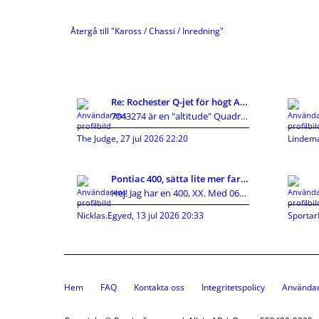
Återgå till "Kaross / Chassi / Inredning"
Re: Rochester Q-jet för högt AFR
7043274 är en "altitude" Quadrajet vilket innebär
The Judge
,
27 jul 2026 22:20
Lindem
Pontiac 400, sätta lite mer fart på snurran.
Hej! Jag har en 400, XX. Med 061 toppar. Förgas
Nicklas.Egyed
,
13 jul 2026 20:33
Sportar
Hem
FAQ
Kontakta oss
Integritetspolicy
Användar