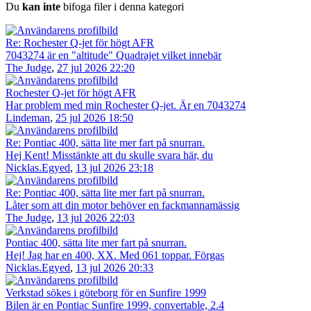
Du
kan inte
bifoga filer i denna kategori
Re: Rochester Q-jet för högt AFR
7043274 är en "altitude" Quadrajet vilket innebär
The Judge
,
27 jul 2026 22:20
Rochester Q-jet för högt AFR
Har problem med min Rochester Q-jet. Är en 7043274
Lindeman
,
25 jul 2026 18:50
Re: Pontiac 400, sätta lite mer fart på snurran.
Hej Kent! Misstänkte att du skulle svara här, du
Nicklas.Egyed
,
13 jul 2026 23:18
Re: Pontiac 400, sätta lite mer fart på snurran.
Låter som att din motor behöver en fackmannamässig
The Judge
,
13 jul 2026 22:03
Pontiac 400, sätta lite mer fart på snurran.
Hej! Jag har en 400, XX. Med 061 toppar. Förgas
Nicklas.Egyed
,
13 jul 2026 20:33
Verkstad sökes i göteborg för en Sunfire 1999
Bilen är en Pontiac Sunfire 1999, convertable, 2.4