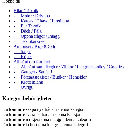
Hoppa till
Bilar / Teknik
- Motor / Drivlina
- Kaross / Chassi / Inredning
- El / Teknik
- Däck / Fälg
- Öppna frågor / Inlägg
- Teknikarkivet
Annonser / Köp & Sälj
- Säljes
- Köpes
Allmänt om forumet
- Allmänt samt Regler / Villkor / Integritetspolicy / Cookies
- Garaget - Samlat!
- Företagsregister / Butiker / Hemsidor
- Klotterplank
- Övrigt
Kategoribehörigheter
Du
kan inte
skapa nya trådar i denna kategori
Du
kan inte
svara på trådar i denna kategori
Du
kan inte
redigera dina inlägg i denna kategori
Du
kan inte
ta bort dina inlägg i denna kategori