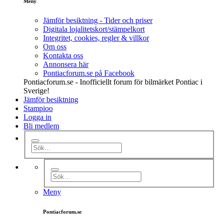
Meny
Jämför besiktning - Tider och priser
Digitala lojalitetskort/stämpelkort
Integritet, cookies, regler & villkor
Om oss
Kontakta oss
Annonsera här
Pontiacforum.se på Facebook
Pontiacforum.se - Inofficiellt forum för bilmärket Pontiac i
Sverige!
Jämför besiktning
Stampioo
Logga in
Bli medlem
Meny
Pontiacforum.se