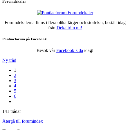
Forumdekaler
Forumdekalerna finns i flera olika färger och storlekar, beställ idag
från
Dekaltrim.nu!
Pontiacforum på Facebook
Besök vår
Facebook-sida
idag!
Ny tråd
1
2
3
4
5
6
141 trådar
Återgå till forumindex