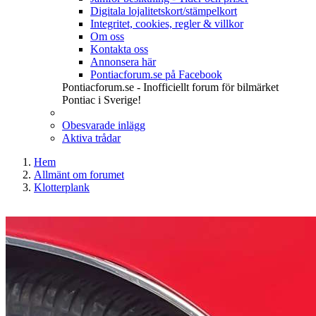
Digitala lojalitetskort/stämpelkort
Integritet, cookies, regler & villkor
Om oss
Kontakta oss
Annonsera här
Pontiacforum.se på Facebook
Pontiacforum.se - Inofficiellt forum för bilmärket
Pontiac i Sverige!
Obesvarade inlägg
Aktiva trådar
Hem
Allmänt om forumet
Klotterplank