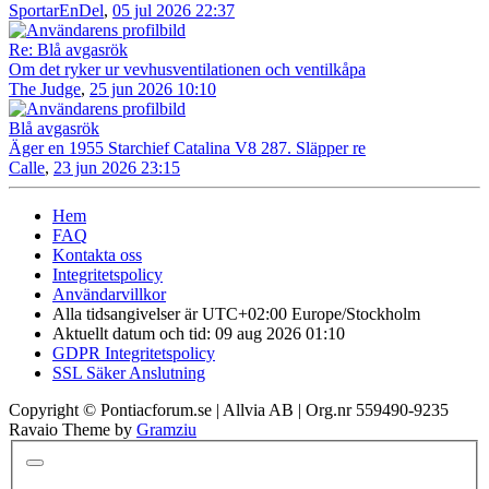
SportarEnDel
,
05 jul 2026 22:37
Re: Blå avgasrök
Om det ryker ur vevhusventilationen och ventilkåpa
The Judge
,
25 jun 2026 10:10
Blå avgasrök
Äger en 1955 Starchief Catalina V8 287. Släpper re
Calle
,
23 jun 2026 23:15
Hem
FAQ
Kontakta oss
Integritetspolicy
Användarvillkor
Alla tidsangivelser är UTC+02:00 Europe/Stockholm
Aktuellt datum och tid: 09 aug 2026 01:10
GDPR Integritetspolicy
SSL Säker Anslutning
Copyright © Pontiacforum.se | Allvia AB | Org.nr 559490-9235
Ravaio Theme by
Gramziu