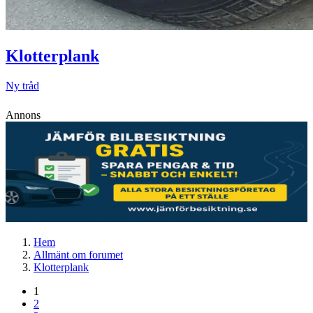
Klotterplank
Ny tråd
Annons
Hem
Allmänt om forumet
Klotterplank
1
2