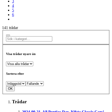
3
4
5
6
141 trådar
Visa trådar nyare än
Sortera efter
Trådar
2024-09-21, All Pontiac Day, Nifsta Classic Cars!