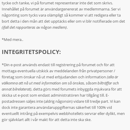
tycke och tanke, vi på forumet representerar inte det som skrivs.
Innehållet på forumet är användargenererat av medlemmarna. Ser vi
någonting som tycks vara olämpligt så kommer vi att redigera eller ta
bort detta i den mån att det upptäcks eller om vi blir notifierade om det
(ifall det rapporteras av någon medlem)
.
*Med mera..
INTEGRITETSPOLICY:
*Din e-post används endast till registrering på forumet och för att
mottaga eventuella utskick av meddelanden från privatpersoner /
företag som önskar nå ut med erbjudanden och information
(alla är
välkomna att nå ut med information om så önskas, såsom bilträffar och
annat bilrelaterat)
, detta görs med forumets inbyggda mjukvara för att
skicka ut e-post som endast administratören har tillgång till. E-
postadressen säljes inte (aldrig någonsin) vidare till tredje part. Vi kan
dock inte garantera användaruppgifternas säkerhet till 100% vid
eventuellt intrång på exempelvis webbhotellets servrar eller dylikt, men
gör självklart allt i vår makt för att detta inte ska ske.