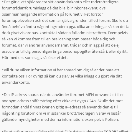
*Det går ej att själv radera sitt användarkonto eller radera/redigera
forumtrådar/foruminlägg då det bl.a. blir inkonsekvent, dvs.
osammanhängande information på forumet vilket förstör
forumupplevelsen och det som är själva grunden till ett forum. Skulle du
ändå behöva ändra någonting/radera pga. olika anledningar så kan detta
dock givetvis ordnas, kontakta i sådana fall administratören. Exempelvis
så kan vi komma fram till en bra lösning som passar både dig och
forumet, där vi ändrar användarnamn, trådar och inlägg så att de ej
associerar till dig personligen (inga personuppgifter återstår), eller dylikt.
Hör med oss som sagt, så löser vi det.
*Vill du se vilken information vi har sparad om dig så är det bara att
kontakta oss. För övrigt så kan du själv se vilka inlägg du gjort via ditt
användarkonto.
*Din IP-adress sparas när du använder forumet MEN omvandlas till en
anonym adress / siffersträng efter cirka ett dygn / 24h. Skulle det mot
förmodan ändå finnas kvar en giltig IP-adress så används den ej till
någonting förutom om vi misstänker brott/bedrägeri, varav vi bistår
gällande myndigheter med denna information, exempelvis Polisen.
*Pontiacforum.se.se följer självklart EU's dataskyddsregler
"GDPR"
vilket