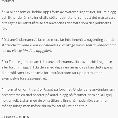
forumet.
*Alla bilder som du laddar upp i form av avatarer, signaturer, foruminlägg
och liknande får inte innehålla stötande material samt att det måste vara
ditt eget eller rätt/tillåtelse att användas i det syfte som det publiceras
för.
*Ditt användarnamn/alias med mera får inte innehålla någonting som är
stötande
(använd ej din e-postadress eller riktiga namn som användarnamn
om du vill skydda dina uppgifter)
.
*Du får inte göra reklam i ditt användarnamn/alias, avatarbild, signatur
eller foruminlägg. Vill du dela med dig av en hemsida så kan detta göras i
din profil samt i eventuella forumtrådar som tar upp detta ämne,
exempelvis företagsregistret.
*Information om titlar
(rankning)
på forumet: Under varje användarnamn
presenteras en titel baserat på antal inlägg på forumet, som en kul grej
helt enkelt. Listan med de olika titlarna finns här nedanför, samt hur
många inlägg man måste skriva för att få just den titeln:
- 1 inlägg =
OHC 6