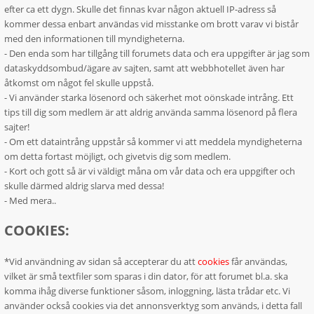
efter ca ett dygn. Skulle det finnas kvar någon aktuell IP-adress så
kommer dessa enbart användas vid misstanke om brott varav vi bistår
med den informationen till myndigheterna.
- Den enda som har tillgång till forumets data och era uppgifter är jag som
dataskyddsombud/ägare av sajten, samt att webbhotellet även har
åtkomst om något fel skulle uppstå.
- Vi använder starka lösenord och säkerhet mot oönskade intrång. Ett
tips till dig som medlem är att aldrig använda samma lösenord på flera
sajter!
- Om ett dataintrång uppstår så kommer vi att meddela myndigheterna
om detta fortast möjligt, och givetvis dig som medlem.
- Kort och gott så är vi väldigt måna om vår data och era uppgifter och
skulle därmed aldrig slarva med dessa!
- Med mera..
COOKIES:
*Vid användning av sidan så accepterar du att
cookies
får användas,
vilket är små textfiler som sparas i din dator, för att forumet bl.a. ska
komma ihåg diverse funktioner såsom, inloggning, lästa trådar etc. Vi
använder också cookies via det annonsverktyg som används, i detta fall