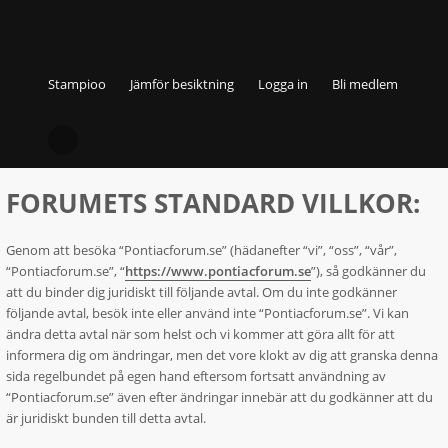
Stampioo
Jämför besiktning
Logga in
Bli medlem
Pontiacforum.se - Användarvillkor
FORUMETS STANDARD VILLKOR:
Genom att besöka “Pontiacforum.se” (hädanefter “vi”, “oss”, “vår”,
“Pontiacforum.se”, “
https://www.pontiacforum.se
”), så godkänner du
att du binder dig juridiskt till följande avtal. Om du inte godkänner
följande avtal, besök inte eller använd inte “Pontiacforum.se”. Vi kan
ändra detta avtal när som helst och vi kommer att göra allt för att
informera dig om ändringar, men det vore klokt av dig att granska denna
sida regelbundet på egen hand eftersom fortsatt användning av
“Pontiacforum.se” även efter ändringar innebär att du godkänner att du
är juridiskt bunden till detta avtal.