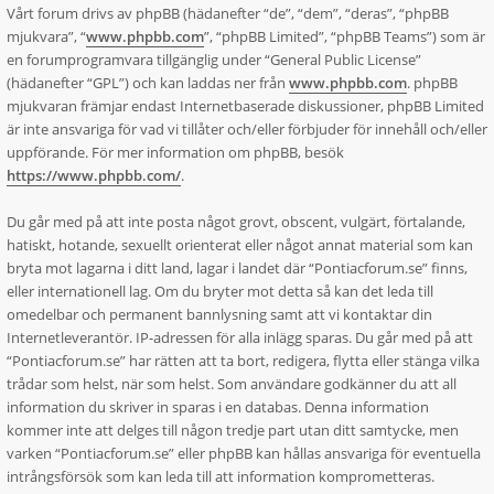
Vårt forum drivs av phpBB (hädanefter “de”, “dem”, “deras”, “phpBB
mjukvara”, “
www.phpbb.com
”, “phpBB Limited”, “phpBB Teams”) som är
en forumprogramvara tillgänglig under “General Public License”
(hädanefter “GPL”) och kan laddas ner från
www.phpbb.com
. phpBB
mjukvaran främjar endast Internetbaserade diskussioner, phpBB Limited
är inte ansvariga för vad vi tillåter och/eller förbjuder för innehåll och/eller
uppförande. För mer information om phpBB, besök
https://www.phpbb.com/
.
Du går med på att inte posta något grovt, obscent, vulgärt, förtalande,
hatiskt, hotande, sexuellt orienterat eller något annat material som kan
bryta mot lagarna i ditt land, lagar i landet där “Pontiacforum.se” finns,
eller internationell lag. Om du bryter mot detta så kan det leda till
omedelbar och permanent bannlysning samt att vi kontaktar din
Internetleverantör. IP-adressen för alla inlägg sparas. Du går med på att
“Pontiacforum.se” har rätten att ta bort, redigera, flytta eller stänga vilka
trådar som helst, när som helst. Som användare godkänner du att all
information du skriver in sparas i en databas. Denna information
kommer inte att delges till någon tredje part utan ditt samtycke, men
varken “Pontiacforum.se” eller phpBB kan hållas ansvariga för eventuella
intrångsförsök som kan leda till att information komprometteras.