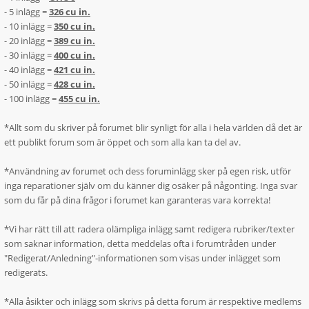
- 5 inlägg =
326 cu in.
- 10 inlägg =
350 cu in.
- 20 inlägg =
389 cu in.
- 30 inlägg =
400 cu in.
- 40 inlägg =
421 cu in.
- 50 inlägg =
428 cu in.
- 100 inlägg =
455 cu in.
*Allt som du skriver på forumet blir synligt för alla i hela världen då det är
ett publikt forum som är öppet och som alla kan ta del av.
*Användning av forumet och dess foruminlägg sker på egen risk, utför
inga reparationer själv om du känner dig osäker på någonting. Inga svar
som du får på dina frågor i forumet kan garanteras vara korrekta!
*Vi har rätt till att radera olämpliga inlägg samt redigera rubriker/texter
som saknar information, detta meddelas ofta i forumtråden under
"Redigerat/Anledning"-informationen som visas under inlägget som
redigerats.
*Alla åsikter och inlägg som skrivs på detta forum är respektive medlems