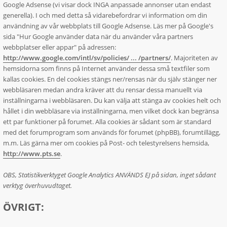
Google Adsense (vi visar dock INGA anpassade annonser utan endast
generella). I och med detta så vidarebefordrar vi information om din
användning av vår webbplats till Google Adsense. Läs mer på Google's
sida "Hur Google använder data när du använder våra partners
webbplatser eller appar" på adressen:
http://www.google.com/intl/sv/policies/ ... /partners/
. Majoriteten av
hemsidorna som finns på Internet använder dessa små textfiler som
kallas cookies. En del cookies stängs ner/rensas när du själv stänger ner
webbläsaren medan andra kräver att du rensar dessa manuellt via
inställningarna i webbläsaren. Du kan välja att stänga av cookies helt och
hållet i din webbläsare via inställningarna, men vilket dock kan begränsa
ett par funktioner på forumet. Alla cookies är sådant som är standard
med det forumprogram som används för forumet (phpBB), forumtillägg,
m.m. Läs gärna mer om cookies på Post- och telestyrelsens hemsida,
http://www.pts.se
.
OBS, Statistikverktyget Google Analytics ANVÄNDS EJ på sidan, inget sådant
verktyg överhuvudtaget.
ÖVRIGT: