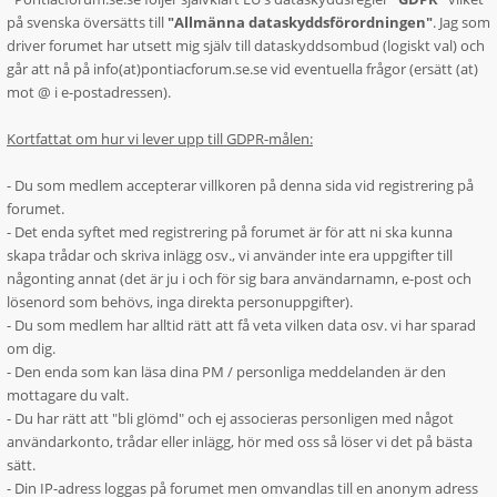
på svenska översätts till
"Allmänna dataskyddsförordningen"
. Jag som
driver forumet har utsett mig själv till dataskyddsombud (logiskt val) och
går att nå på info(at)pontiacforum.se.se vid eventuella frågor (ersätt (at)
mot @ i e-postadressen).
Kortfattat om hur vi lever upp till GDPR-målen:
- Du som medlem accepterar villkoren på denna sida vid registrering på
forumet.
- Det enda syftet med registrering på forumet är för att ni ska kunna
skapa trådar och skriva inlägg osv., vi använder inte era uppgifter till
någonting annat (det är ju i och för sig bara användarnamn, e-post och
lösenord som behövs, inga direkta personuppgifter).
- Du som medlem har alltid rätt att få veta vilken data osv. vi har sparad
om dig.
- Den enda som kan läsa dina PM / personliga meddelanden är den
mottagare du valt.
- Du har rätt att "bli glömd" och ej associeras personligen med något
användarkonto, trådar eller inlägg, hör med oss så löser vi det på bästa
sätt.
- Din IP-adress loggas på forumet men omvandlas till en anonym adress