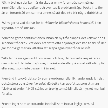
*Skriv tydliga rubriker när du skapar en ny forumtråd som gärna
innehåller bilens uppgifter och eventuellt problem/fråga. Posta inte fler
än en forumtråd om samma ämne, så att det inte blir några dubbletter.
*Skriv gärna vad du har för bil
(bilmärke, bilmodell samt årsmodell)
i din
signatur, om så önskas.
*Använd gärna sökfunktionen innan en ny tråd skapas, det kanske finns
liknande trådar? Vi vet dock att detta ofta är jobbigt och kan ta tid, så det
går för övrigt mer än jättebra att skapa egna nya trådar också!
*Alla får ha sin egen åsikt om saker och ting, detta måste respekteras i
den mån att det inte utgör något kränkande eller på annat sätt olämpligt
eller något som inte passar in i ämnet.
*Använd inte ovårdat språk som svordomar eller liknande, undvik helst
också stora bokstäver
(versaler)
då detta kan uppfattas som att man
"skriker ut orden". Håll istället en trevlig ton så blir allt så mycket mer kul
för alla.
*Posta inget som är stötande, innehåll som inte är lagligt, osv. på