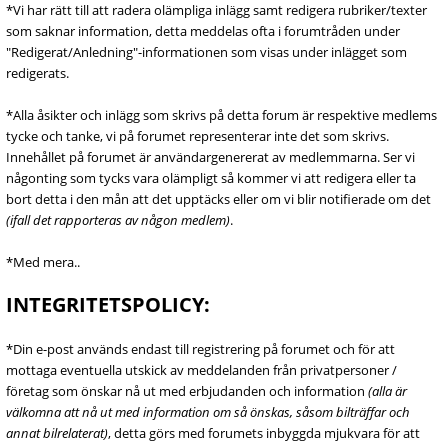
*Vi har rätt till att radera olämpliga inlägg samt redigera rubriker/texter
som saknar information, detta meddelas ofta i forumtråden under
"Redigerat/Anledning"-informationen som visas under inlägget som
redigerats.
*Alla åsikter och inlägg som skrivs på detta forum är respektive medlems
tycke och tanke, vi på forumet representerar inte det som skrivs.
Innehållet på forumet är användargenererat av medlemmarna. Ser vi
någonting som tycks vara olämpligt så kommer vi att redigera eller ta
bort detta i den mån att det upptäcks eller om vi blir notifierade om det
(ifall det rapporteras av någon medlem)
.
*Med mera..
INTEGRITETSPOLICY:
*Din e-post används endast till registrering på forumet och för att
mottaga eventuella utskick av meddelanden från privatpersoner /
företag som önskar nå ut med erbjudanden och information
(alla är
välkomna att nå ut med information om så önskas, såsom bilträffar och
annat bilrelaterat)
, detta görs med forumets inbyggda mjukvara för att