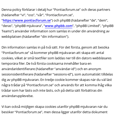
Denna policy förklarar i detalj hur “Pontiacforum.se” och deras partners
(hädanefter “vi”, “oss”, “vår”, “Pontiacforum.se”,
“
https://www.pontiacforum.se
”) och phpBB (hädanefter “de”, “dem”,
“deras”, “phpBB mjukvara”, “
www.phpbb.com
”, “phpBB Limited”, “phpBB
Teams”) använder information som samlas in under din användning av
webbplatsen (hädanefter “din information”).
Din information samlas in på två sätt. För det första, genom att besöka
“Pontiacforum.se” så kommer phpBB mjukvaran att skapa ett antal
cookies, vilket är små textfiler som laddas ner till din dators webbläsares
temporära filer. De två första cookisarna innehåller bara en
användaridentifierare (hädanefter “användar-id”) och en anonym
sessionsidentifierare (hädanefter “sessions-id”), som automatiskt tilldelas
dig av phpBB mjukvaran. En tredje cookie kommer skapas när du väl läst
några trådar på “Pontiacforum.se” och används för att komma ihåg vilka
trådar som har lästs och inte lästs, och på detta sätt förbättras din
användarupplevelse.
Vi kan också möjligen skapa cookies utanför phpBB mjukvaran när du
besöker “Pontiacforum.se”, men dessa ligger utanför detta dokument