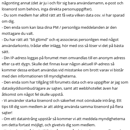
någonting annat (det är ju i och för sig bara användarnamn, e-post och
lösenord som behövs, inga direkta personuppgifter).
- Du som medlem har alltid rätt att få veta vilken data osv. vi har sparad
om dig.
- Den enda som kan läsa dina PM / personliga meddelanden är den
mottagare du valt.
- Du har rätt att "bli glömd" och ej associeras personligen med något
användarkonto, trådar eller inlägg, hör med oss så löser vi det på bästa
sätt.
- Din IP-adress loggas på forumet men omvandlas till en anonym adress
efter ca ett dygn. Skulle det finnas kvar någon aktuell IP-adress så
kommer dessa enbart användas vid misstanke om brott varav vi bistår
med den informationen till myndigheterna.
- Den enda som har tillgång till forumets data och era uppgifter är jag som
dataskyddsombud/ägare av sajten, samt att webbhotellet även har
åtkomst om något fel skulle uppstå.
- Vi använder starka lösenord och säkerhet mot oönskade intrång. Ett
tips till dig som medlem är att aldrig använda samma lösenord på flera
sajter!
- Om ett dataintrång uppstår så kommer vi att meddela myndigheterna
om detta fortast möjligt, och givetvis dig som medlem.