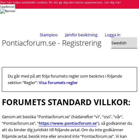
Den här sidan använder cookies för att ge dig den bästa upplevelsen.
Lär dig mer
Uppfattat!
Stampioo
Jämför besiktning
Logga in
Pontiacforum.se - Registrering
Du går med på att följa forumets regler som beskrivs i följande
sektion “Regler”:
Visa forumets regler
FORUMETS STANDARD VILLKOR:
Genom att besöka “Pontiacforum.se” (hädanefter “vi”, “oss”, “vår”,
“Pontiacforum.se”, “
https://www.pontiacforum.se
”), så godkänner du
att du binder dig juridiskt till följande avtal. Om du inte godkänner
följande avtal, besök inte eller använd inte “Pontiacforum.se”. Vi kan