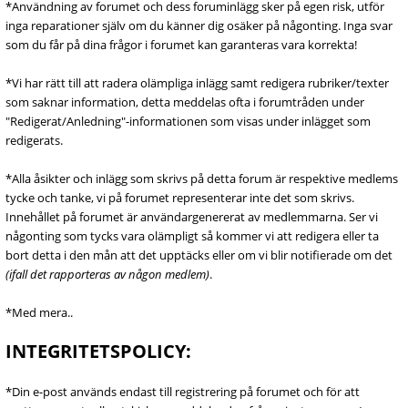
*Användning av forumet och dess foruminlägg sker på egen risk, utför
inga reparationer själv om du känner dig osäker på någonting. Inga svar
som du får på dina frågor i forumet kan garanteras vara korrekta!
*Vi har rätt till att radera olämpliga inlägg samt redigera rubriker/texter
som saknar information, detta meddelas ofta i forumtråden under
"Redigerat/Anledning"-informationen som visas under inlägget som
redigerats.
*Alla åsikter och inlägg som skrivs på detta forum är respektive medlems
tycke och tanke, vi på forumet representerar inte det som skrivs.
Innehållet på forumet är användargenererat av medlemmarna. Ser vi
någonting som tycks vara olämpligt så kommer vi att redigera eller ta
bort detta i den mån att det upptäcks eller om vi blir notifierade om det
(ifall det rapporteras av någon medlem)
.
*Med mera..
INTEGRITETSPOLICY:
*Din e-post används endast till registrering på forumet och för att