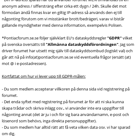
anonym adress / siffersträng efter cirka ett dygn / 24h. Skulle det mot
förmodan ändå finnas kvar en giltig IP-adress så används den ej till
någonting förutom om vi misstänker brott/bedrägeri, varav vi bistår
gällande myndigheter med denna information, exempelvis Polisen.
*Pontiacforum.se.se följer självklart EU's dataskyddsregler
"GDPR"
vilket
på svenska översätts till
"Allmänna dataskyddsförordningen"
. Jag som
driver forumet har utsett mig själv till dataskyddsombud (logiskt val) och
går att nå på info(at)pontiacforum.se.se vid eventuella frågor (ersätt (at)
mot @ i e-postadressen).
Kortfattat om hur vi lever upp till GDPR-målen:
- Du som medlem accepterar villkoren på denna sida vid registrering på
forumet.
- Det enda syftet med registrering på forumet är för att ni ska kunna
skapa trådar och skriva inlägg osv., vi använder inte era uppgifter till
någonting annat (det är ju i och för sig bara användarnamn, e-post och
lösenord som behövs, inga direkta personuppgifter).
- Du som medlem har alltid rätt att få veta vilken data osv. vi har sparad
om dig.