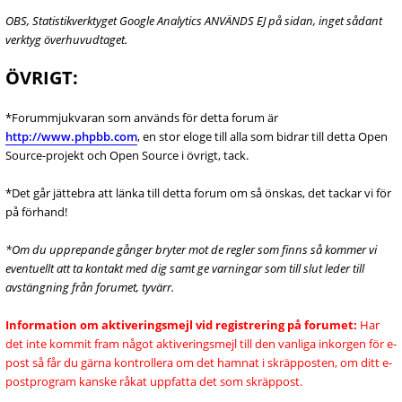
OBS, Statistikverktyget Google Analytics ANVÄNDS EJ på sidan, inget sådant
verktyg överhuvudtaget.
ÖVRIGT:
*Forummjukvaran som används för detta forum är
http://www.phpbb.com
, en stor eloge till alla som bidrar till detta Open
Source-projekt och Open Source i övrigt, tack.
*Det går jättebra att länka till detta forum om så önskas, det tackar vi för
på förhand!
*Om du upprepande gånger bryter mot de regler som finns så kommer vi
eventuellt att ta kontakt med dig samt ge varningar som till slut leder till
avstängning från forumet, tyvärr.
Information om aktiveringsmejl vid registrering på forumet:
Har
det inte kommit fram något aktiveringsmejl till den vanliga inkorgen för e-
post så får du gärna kontrollera om det hamnat i skräpposten, om ditt e-
postprogram kanske råkat uppfatta det som skräppost.