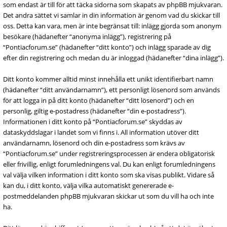
som endast är till för att täcka sidorna som skapats av phpBB mjukvaran.
Det andra sättet vi samlar in din information är genom vad du skickar till
oss. Detta kan vara, men är inte begränsat till: inlägg gjorda som anonym
besökare (hädanefter “anonyma inlägg”), registrering på
“Pontiacforum.se” (hädanefter “ditt konto”) och inlägg sparade av dig
efter din registrering och medan du är inloggad (hädanefter “dina inlägg”).
Ditt konto kommer alltid minst innehålla ett unikt identifierbart namn
(hädanefter “ditt användarnamn”), ett personligt lösenord som används
för att logga in på ditt konto (hädanefter “ditt lösenord”) och en
personlig, giltig e-postadress (hädanefter “din e-postadress”).
Informationen i ditt konto på “Pontiacforum.se” skyddas av
dataskyddslagar i landet som vi finns i. All information utöver ditt
användarnamn, lösenord och din e-postadress som krävs av
“Pontiacforum.se” under registreringsprocessen är endera obligatorisk
eller frivillig, enligt forumledningens val. Du kan enligt forumledningens
val välja vilken information i ditt konto som ska visas publikt. Vidare så
kan du, i ditt konto, välja vilka automatiskt genererade e-
postmeddelanden phpBB mjukvaran skickar ut som du vill ha och inte
ha.