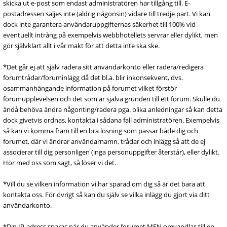
skicka ut e-post som endast administratören har tillgång till. E-
postadressen säljes inte (aldrig någonsin) vidare till tredje part. Vi kan
dock inte garantera användaruppgifternas säkerhet till 100% vid
eventuellt intrång på exempelvis webbhotellets servrar eller dylikt, men
gör självklart allt i vår makt för att detta inte ska ske.
*Det går ej att själv radera sitt användarkonto eller radera/redigera
forumtrådar/foruminlägg då det bl.a. blir inkonsekvent, dvs.
osammanhängande information på forumet vilket förstör
forumupplevelsen och det som är själva grunden till ett forum. Skulle du
ändå behöva ändra någonting/radera pga. olika anledningar så kan detta
dock givetvis ordnas, kontakta i sådana fall administratören. Exempelvis
så kan vi komma fram till en bra lösning som passar både dig och
forumet, där vi ändrar användarnamn, trådar och inlägg så att de ej
associerar till dig personligen (inga personuppgifter återstår), eller dylikt.
Hör med oss som sagt, så löser vi det.
*Vill du se vilken information vi har sparad om dig så är det bara att
kontakta oss. För övrigt så kan du själv se vilka inlägg du gjort via ditt
användarkonto.
*Din IP-adress sparas när du använder forumet MEN omvandlas till en