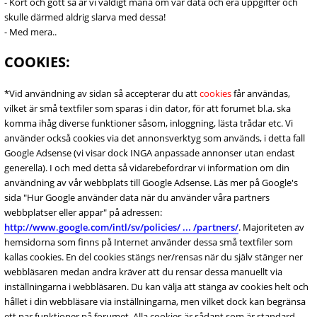
- Kort och gott så är vi väldigt måna om vår data och era uppgifter och
skulle därmed aldrig slarva med dessa!
- Med mera..
COOKIES:
*Vid användning av sidan så accepterar du att
cookies
får användas,
vilket är små textfiler som sparas i din dator, för att forumet bl.a. ska
komma ihåg diverse funktioner såsom, inloggning, lästa trådar etc. Vi
använder också cookies via det annonsverktyg som används, i detta fall
Google Adsense (vi visar dock INGA anpassade annonser utan endast
generella). I och med detta så vidarebefordrar vi information om din
användning av vår webbplats till Google Adsense. Läs mer på Google's
sida "Hur Google använder data när du använder våra partners
webbplatser eller appar" på adressen:
http://www.google.com/intl/sv/policies/ ... /partners/
. Majoriteten av
hemsidorna som finns på Internet använder dessa små textfiler som
kallas cookies. En del cookies stängs ner/rensas när du själv stänger ner
webbläsaren medan andra kräver att du rensar dessa manuellt via
inställningarna i webbläsaren. Du kan välja att stänga av cookies helt och
hållet i din webbläsare via inställningarna, men vilket dock kan begränsa
ett par funktioner på forumet. Alla cookies är sådant som är standard