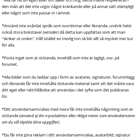
*Alla får ha sin egen åsikt om saker och ting, detta måste respekteras i
den mån att det inte utgör något kränkande eller på annat sätt olämpligt
eller något som inte passar in i ämnet.
*Använd inte ovårdat språk som svordomar eller liknande, undvik helst
också stora bokstäver
(versaler)
då detta kan uppfattas som att man
"skriker ut orden". Håll istället en trevlig ton så blir allt så mycket mer kul
för alla.
*Posta inget som är stötande, innehåll som inte är lagligt, osv. på
forumet.
*Alla bilder som du laddar upp i form av avatarer, signaturer, foruminlägg
och liknande får inte innehålla stötande material samt att det måste vara
ditt eget eller rätt/tillåtelse att användas i det syfte som det publiceras
för.
*Ditt användarnamn/alias med mera får inte innehålla någonting som är
stötande
(använd ej din e-postadress eller riktiga namn som användarnamn
om du vill skydda dina uppgifter)
.
*Du får inte göra reklam i ditt användarnamn/alias, avatarbild, signatur