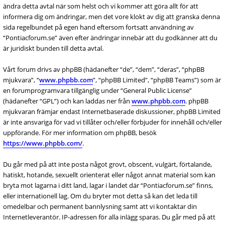
ändra detta avtal när som helst och vi kommer att göra allt för att
informera dig om ändringar, men det vore klokt av dig att granska denna
sida regelbundet på egen hand eftersom fortsatt användning av
“Pontiacforum.se” även efter ändringar innebär att du godkänner att du
är juridiskt bunden till detta avtal.
Vårt forum drivs av phpBB (hädanefter “de”, “dem”, “deras”, “phpBB
mjukvara”, “
www.phpbb.com
”, “phpBB Limited”, “phpBB Teams”) som är
en forumprogramvara tillgänglig under “General Public License”
(hädanefter “GPL”) och kan laddas ner från
www.phpbb.com
. phpBB
mjukvaran främjar endast Internetbaserade diskussioner, phpBB Limited
är inte ansvariga för vad vi tillåter och/eller förbjuder för innehåll och/eller
uppförande. För mer information om phpBB, besök
https://www.phpbb.com/
.
Du går med på att inte posta något grovt, obscent, vulgärt, förtalande,
hatiskt, hotande, sexuellt orienterat eller något annat material som kan
bryta mot lagarna i ditt land, lagar i landet där “Pontiacforum.se” finns,
eller internationell lag. Om du bryter mot detta så kan det leda till
omedelbar och permanent bannlysning samt att vi kontaktar din
Internetleverantör. IP-adressen för alla inlägg sparas. Du går med på att