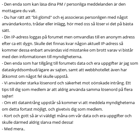
- Den enda som kan läsa dina PM / personliga meddelanden är den
mottagare du valt.
- Du har rätt att "bli glömd" och ej associeras personligen med något
användarkonto, trådar eller inlägg, hör med oss så löser vi det på bästa
sätt.
- Din IP-adress loggas på forumet men omvandlas till en anonym adress
efter ca ett dygn. Skulle det finnas kvar någon aktuell IP-adress så
kommer dessa enbart användas vid misstanke om brott varav vi bistår
med den informationen till myndigheterna.
- Den enda som har tillgång till forumets data och era uppgifter är jag som
dataskyddsombud/ägare av sajten, samt att webbhotellet även har
åtkomst om något fel skulle uppstå.
- Vi använder starka lösenord och säkerhet mot oönskade intrång. Ett
tips till dig som medlem är att aldrig använda samma lösenord på flera
sajter!
- Om ett dataintrång uppstår så kommer vi att meddela myndigheterna
om detta fortast möjligt, och givetvis dig som medlem.
- Kort och gott så är vi väldigt måna om vår data och era uppgifter och
skulle därmed aldrig slarva med dessa!
- Med mera..