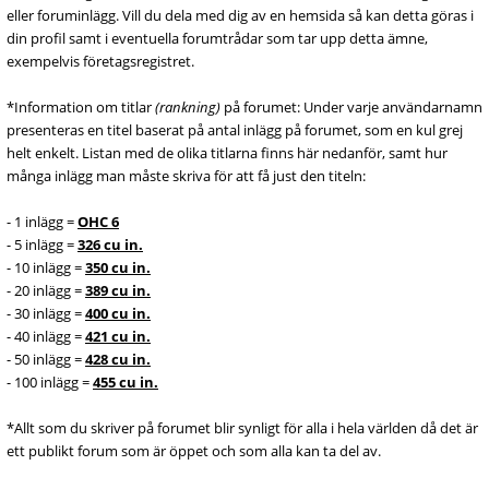
eller foruminlägg. Vill du dela med dig av en hemsida så kan detta göras i
din profil samt i eventuella forumtrådar som tar upp detta ämne,
exempelvis företagsregistret.
*Information om titlar
(rankning)
på forumet: Under varje användarnamn
presenteras en titel baserat på antal inlägg på forumet, som en kul grej
helt enkelt. Listan med de olika titlarna finns här nedanför, samt hur
många inlägg man måste skriva för att få just den titeln:
- 1 inlägg =
OHC 6
- 5 inlägg =
326 cu in.
- 10 inlägg =
350 cu in.
- 20 inlägg =
389 cu in.
- 30 inlägg =
400 cu in.
- 40 inlägg =
421 cu in.
- 50 inlägg =
428 cu in.
- 100 inlägg =
455 cu in.
*Allt som du skriver på forumet blir synligt för alla i hela världen då det är
ett publikt forum som är öppet och som alla kan ta del av.