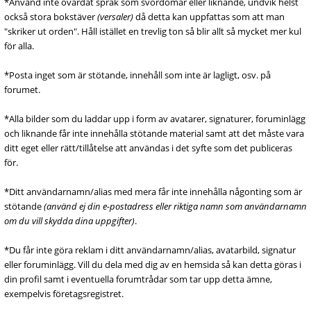
*Använd inte ovårdat språk som svordomar eller liknande, undvik helst
också stora bokstäver
(versaler)
då detta kan uppfattas som att man
"skriker ut orden". Håll istället en trevlig ton så blir allt så mycket mer kul
för alla.
*Posta inget som är stötande, innehåll som inte är lagligt, osv. på
forumet.
*Alla bilder som du laddar upp i form av avatarer, signaturer, foruminlägg
och liknande får inte innehålla stötande material samt att det måste vara
ditt eget eller rätt/tillåtelse att användas i det syfte som det publiceras
för.
*Ditt användarnamn/alias med mera får inte innehålla någonting som är
stötande
(använd ej din e-postadress eller riktiga namn som användarnamn
om du vill skydda dina uppgifter)
.
*Du får inte göra reklam i ditt användarnamn/alias, avatarbild, signatur
eller foruminlägg. Vill du dela med dig av en hemsida så kan detta göras i
din profil samt i eventuella forumtrådar som tar upp detta ämne,
exempelvis företagsregistret.