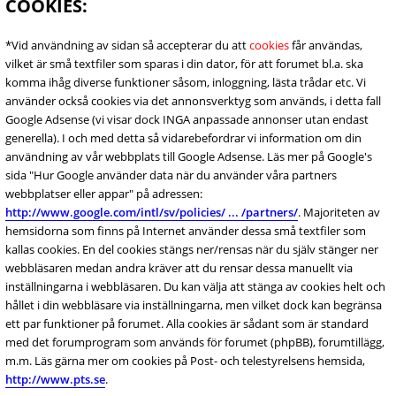
COOKIES:
*Vid användning av sidan så accepterar du att
cookies
får användas,
vilket är små textfiler som sparas i din dator, för att forumet bl.a. ska
komma ihåg diverse funktioner såsom, inloggning, lästa trådar etc. Vi
använder också cookies via det annonsverktyg som används, i detta fall
Google Adsense (vi visar dock INGA anpassade annonser utan endast
generella). I och med detta så vidarebefordrar vi information om din
användning av vår webbplats till Google Adsense. Läs mer på Google's
sida "Hur Google använder data när du använder våra partners
webbplatser eller appar" på adressen:
http://www.google.com/intl/sv/policies/ ... /partners/
. Majoriteten av
hemsidorna som finns på Internet använder dessa små textfiler som
kallas cookies. En del cookies stängs ner/rensas när du själv stänger ner
webbläsaren medan andra kräver att du rensar dessa manuellt via
inställningarna i webbläsaren. Du kan välja att stänga av cookies helt och
hållet i din webbläsare via inställningarna, men vilket dock kan begränsa
ett par funktioner på forumet. Alla cookies är sådant som är standard
med det forumprogram som används för forumet (phpBB), forumtillägg,
m.m. Läs gärna mer om cookies på Post- och telestyrelsens hemsida,
http://www.pts.se
.