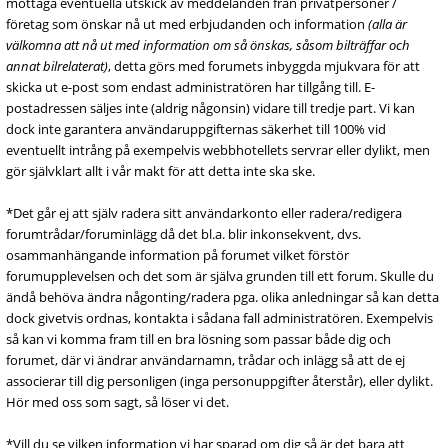
mottaga eventuella utskick av meddelanden från privatpersoner /
företag som önskar nå ut med erbjudanden och information
(alla är
välkomna att nå ut med information om så önskas, såsom bilträffar och
annat bilrelaterat)
, detta görs med forumets inbyggda mjukvara för att
skicka ut e-post som endast administratören har tillgång till. E-
postadressen säljes inte (aldrig någonsin) vidare till tredje part. Vi kan
dock inte garantera användaruppgifternas säkerhet till 100% vid
eventuellt intrång på exempelvis webbhotellets servrar eller dylikt, men
gör självklart allt i vår makt för att detta inte ska ske.
*Det går ej att själv radera sitt användarkonto eller radera/redigera
forumtrådar/foruminlägg då det bl.a. blir inkonsekvent, dvs.
osammanhängande information på forumet vilket förstör
forumupplevelsen och det som är själva grunden till ett forum. Skulle du
ändå behöva ändra någonting/radera pga. olika anledningar så kan detta
dock givetvis ordnas, kontakta i sådana fall administratören. Exempelvis
så kan vi komma fram till en bra lösning som passar både dig och
forumet, där vi ändrar användarnamn, trådar och inlägg så att de ej
associerar till dig personligen (inga personuppgifter återstår), eller dylikt.
Hör med oss som sagt, så löser vi det.
*Vill du se vilken information vi har sparad om dig så är det bara att