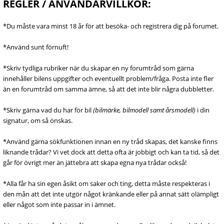
REGLER / ANVÄNDARVILLKOR:
*Du måste vara minst 18 år för att besöka- och registrera dig på forumet.
*Använd sunt förnuft!
*Skriv tydliga rubriker när du skapar en ny forumtråd som gärna
innehåller bilens uppgifter och eventuellt problem/fråga. Posta inte fler
än en forumtråd om samma ämne, så att det inte blir några dubbletter.
*Skriv gärna vad du har för bil
(bilmärke, bilmodell samt årsmodell)
i din
signatur, om så önskas.
*Använd gärna sökfunktionen innan en ny tråd skapas, det kanske finns
liknande trådar? Vi vet dock att detta ofta är jobbigt och kan ta tid, så det
går för övrigt mer än jättebra att skapa egna nya trådar också!
*Alla får ha sin egen åsikt om saker och ting, detta måste respekteras i
den mån att det inte utgör något kränkande eller på annat sätt olämpligt
eller något som inte passar in i ämnet.