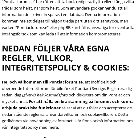
“Pontiacforum.se” har rätten att ta bort, redigera, flytta eller stänga vilka
trådar som helst, när som helst. Som användare godkänner du att all
information du skriver in sparas i en databas. Denna information
kommer inte att delges till någon tredje part utan ditt samtycke, men
varken “Pontiacforum.se” eller phpBB kan hållas ansvariga för eventuella
intrångsförsök som kan leda till att information komprometteras.
NEDAN FÖLJER VÅRA EGNA
REGLER, VILLKOR,
INTEGRITETSPOLICY & COOKIES:
Hej och välkommen till Pontiacforum.se
, ett inofficiellt och
oberoende Internetforum för bilmärket Pontiac i Sverige. Registrera dig
redan idag
(givetvis helt kostnadsfritt)
och diskutera om din Pontiac och
mycket annat.
För att hålla en bra stämning på forumet och kunna
erbjuda praktiska funktioner
så ser vi att du följer och accepterar de
nedanstående reglerna, användarvillkoren och cookievillkoren. Detta
godkännes vid användning av forumet. Här finns också information om
vår integritetspolicy med mera.