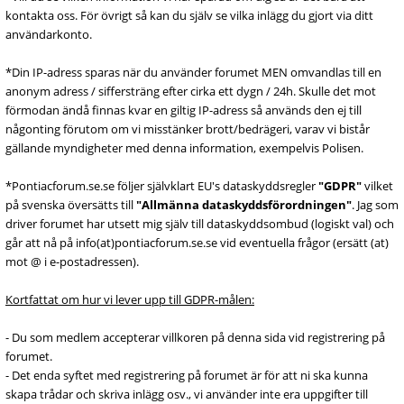
kontakta oss. För övrigt så kan du själv se vilka inlägg du gjort via ditt
användarkonto.
*Din IP-adress sparas när du använder forumet MEN omvandlas till en
anonym adress / siffersträng efter cirka ett dygn / 24h. Skulle det mot
förmodan ändå finnas kvar en giltig IP-adress så används den ej till
någonting förutom om vi misstänker brott/bedrägeri, varav vi bistår
gällande myndigheter med denna information, exempelvis Polisen.
*Pontiacforum.se.se följer självklart EU's dataskyddsregler
"GDPR"
vilket
på svenska översätts till
"Allmänna dataskyddsförordningen"
. Jag som
driver forumet har utsett mig själv till dataskyddsombud (logiskt val) och
går att nå på info(at)pontiacforum.se.se vid eventuella frågor (ersätt (at)
mot @ i e-postadressen).
Kortfattat om hur vi lever upp till GDPR-målen:
- Du som medlem accepterar villkoren på denna sida vid registrering på
forumet.
- Det enda syftet med registrering på forumet är för att ni ska kunna
skapa trådar och skriva inlägg osv., vi använder inte era uppgifter till