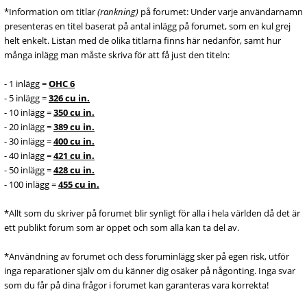
*Information om titlar
(rankning)
på forumet: Under varje användarnamn
presenteras en titel baserat på antal inlägg på forumet, som en kul grej
helt enkelt. Listan med de olika titlarna finns här nedanför, samt hur
många inlägg man måste skriva för att få just den titeln:
- 1 inlägg =
OHC 6
- 5 inlägg =
326 cu in.
- 10 inlägg =
350 cu in.
- 20 inlägg =
389 cu in.
- 30 inlägg =
400 cu in.
- 40 inlägg =
421 cu in.
- 50 inlägg =
428 cu in.
- 100 inlägg =
455 cu in.
*Allt som du skriver på forumet blir synligt för alla i hela världen då det är
ett publikt forum som är öppet och som alla kan ta del av.
*Användning av forumet och dess foruminlägg sker på egen risk, utför
inga reparationer själv om du känner dig osäker på någonting. Inga svar
som du får på dina frågor i forumet kan garanteras vara korrekta!