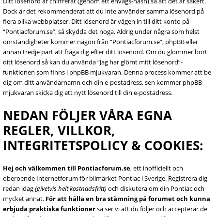
Ditt lösenord är chiffrerat (genom ett envägs-hash) så att det är säkert.
Dock är det rekommenderat att du inte använder samma lösenord på
flera olika webbplatser. Ditt lösenord är vägen in till ditt konto på
“Pontiacforum.se”, så skydda det noga. Aldrig under några som helst
omständigheter kommer någon från “Pontiacforum.se”, phpBB eller
annan tredje part att fråga dig efter ditt lösenord. Om du glömmer bort
ditt lösenord så kan du använda “Jag har glömt mitt lösenord”-
funktionen som finns i phpBB mjukvaran. Denna process kommer att be
dig om ditt användarnamn och din e-postadress, sen kommer phpBB
mjukvaran skicka dig ett nytt lösenord till din e-postadress.
NEDAN FÖLJER VÅRA EGNA
REGLER, VILLKOR,
INTEGRITETSPOLICY & COOKIES:
Hej och välkommen till Pontiacforum.se
, ett inofficiellt och
oberoende Internetforum för bilmärket Pontiac i Sverige. Registrera dig
redan idag
(givetvis helt kostnadsfritt)
och diskutera om din Pontiac och
mycket annat.
För att hålla en bra stämning på forumet och kunna
erbjuda praktiska funktioner
så ser vi att du följer och accepterar de