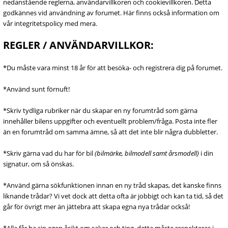
nedanstående reglerna, användarvillkoren och cookievillkoren. Detta
godkännes vid användning av forumet. Här finns också information om
vår integritetspolicy med mera.
REGLER / ANVÄNDARVILLKOR:
*Du måste vara minst 18 år för att besöka- och registrera dig på forumet.
*Använd sunt förnuft!
*Skriv tydliga rubriker när du skapar en ny forumtråd som gärna
innehåller bilens uppgifter och eventuellt problem/fråga. Posta inte fler
än en forumtråd om samma ämne, så att det inte blir några dubbletter.
*Skriv gärna vad du har för bil
(bilmärke, bilmodell samt årsmodell)
i din
signatur, om så önskas.
*Använd gärna sökfunktionen innan en ny tråd skapas, det kanske finns
liknande trådar? Vi vet dock att detta ofta är jobbigt och kan ta tid, så det
går för övrigt mer än jättebra att skapa egna nya trådar också!