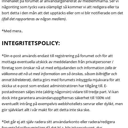
Innehållet på forumet är användargenererat av medlemmarna. Ser vi
någonting som tycks vara olämpligt så kommer vi att redigera eller ta
bort detta i den mån att det upptäcks eller om vi blir notifierade om det
(ifall det rapporteras av någon medlem)
.
*Med mera..
INTEGRITETSPOLICY:
*Din e-post används endast till registrering på forumet och för att
mottaga eventuella utskick av meddelanden från privatpersoner /
företag som önskar nå ut med erbjudanden och information
(alla är
välkomna att nå ut med information om så önskas, såsom bilträffar och
annat bilrelaterat)
, detta görs med forumets inbyggda mjukvara för att
skicka ut e-post som endast administratören har tillgång till. E-
postadressen säljes inte (aldrig någonsin) vidare till tredje part. Vi kan
dock inte garantera användaruppgifternas säkerhet till 100% vid
eventuellt intrång på exempelvis webbhotellets servrar eller dylikt, men
gör självklart allt i vår makt för att detta inte ska ske.
*Det går ej att själv radera sitt användarkonto eller radera/redigera
forumtrådar/foruminlägg då det bl.a. blir inkonsekvent, dvs.