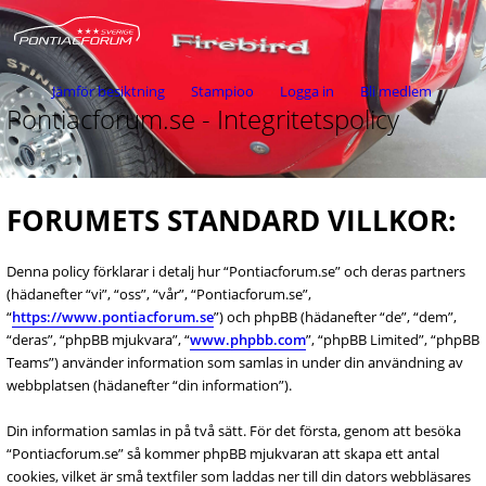
Jämför besiktning
Stampioo
Logga in
Bli medlem
Pontiacforum.se - Integritetspolicy
FORUMETS STANDARD VILLKOR:
Denna policy förklarar i detalj hur “Pontiacforum.se” och deras partners
(hädanefter “vi”, “oss”, “vår”, “Pontiacforum.se”,
“
https://www.pontiacforum.se
”) och phpBB (hädanefter “de”, “dem”,
“deras”, “phpBB mjukvara”, “
www.phpbb.com
”, “phpBB Limited”, “phpBB
Teams”) använder information som samlas in under din användning av
webbplatsen (hädanefter “din information”).
Din information samlas in på två sätt. För det första, genom att besöka
“Pontiacforum.se” så kommer phpBB mjukvaran att skapa ett antal
cookies, vilket är små textfiler som laddas ner till din dators webbläsares