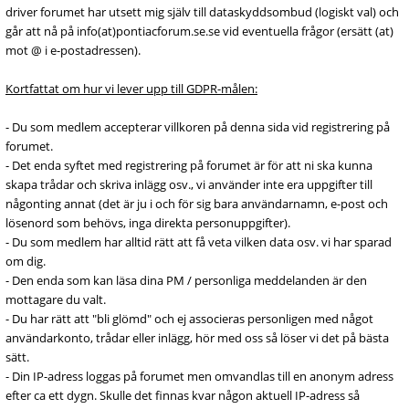
driver forumet har utsett mig själv till dataskyddsombud (logiskt val) och
går att nå på info(at)pontiacforum.se.se vid eventuella frågor (ersätt (at)
mot @ i e-postadressen).
Kortfattat om hur vi lever upp till GDPR-målen:
- Du som medlem accepterar villkoren på denna sida vid registrering på
forumet.
- Det enda syftet med registrering på forumet är för att ni ska kunna
skapa trådar och skriva inlägg osv., vi använder inte era uppgifter till
någonting annat (det är ju i och för sig bara användarnamn, e-post och
lösenord som behövs, inga direkta personuppgifter).
- Du som medlem har alltid rätt att få veta vilken data osv. vi har sparad
om dig.
- Den enda som kan läsa dina PM / personliga meddelanden är den
mottagare du valt.
- Du har rätt att "bli glömd" och ej associeras personligen med något
användarkonto, trådar eller inlägg, hör med oss så löser vi det på bästa
sätt.
- Din IP-adress loggas på forumet men omvandlas till en anonym adress
efter ca ett dygn. Skulle det finnas kvar någon aktuell IP-adress så