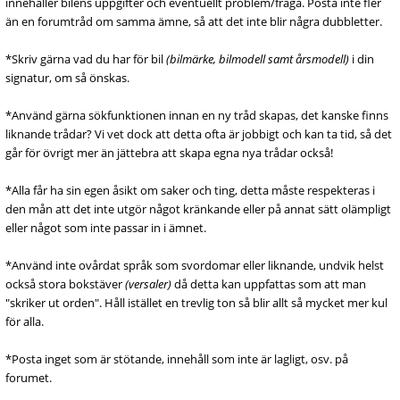
innehåller bilens uppgifter och eventuellt problem/fråga. Posta inte fler
än en forumtråd om samma ämne, så att det inte blir några dubbletter.
*Skriv gärna vad du har för bil
(bilmärke, bilmodell samt årsmodell)
i din
signatur, om så önskas.
*Använd gärna sökfunktionen innan en ny tråd skapas, det kanske finns
liknande trådar? Vi vet dock att detta ofta är jobbigt och kan ta tid, så det
går för övrigt mer än jättebra att skapa egna nya trådar också!
*Alla får ha sin egen åsikt om saker och ting, detta måste respekteras i
den mån att det inte utgör något kränkande eller på annat sätt olämpligt
eller något som inte passar in i ämnet.
*Använd inte ovårdat språk som svordomar eller liknande, undvik helst
också stora bokstäver
(versaler)
då detta kan uppfattas som att man
"skriker ut orden". Håll istället en trevlig ton så blir allt så mycket mer kul
för alla.
*Posta inget som är stötande, innehåll som inte är lagligt, osv. på
forumet.