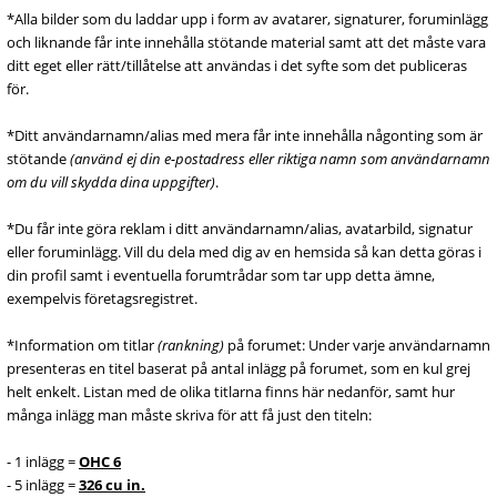
*Alla bilder som du laddar upp i form av avatarer, signaturer, foruminlägg
och liknande får inte innehålla stötande material samt att det måste vara
ditt eget eller rätt/tillåtelse att användas i det syfte som det publiceras
för.
*Ditt användarnamn/alias med mera får inte innehålla någonting som är
stötande
(använd ej din e-postadress eller riktiga namn som användarnamn
om du vill skydda dina uppgifter)
.
*Du får inte göra reklam i ditt användarnamn/alias, avatarbild, signatur
eller foruminlägg. Vill du dela med dig av en hemsida så kan detta göras i
din profil samt i eventuella forumtrådar som tar upp detta ämne,
exempelvis företagsregistret.
*Information om titlar
(rankning)
på forumet: Under varje användarnamn
presenteras en titel baserat på antal inlägg på forumet, som en kul grej
helt enkelt. Listan med de olika titlarna finns här nedanför, samt hur
många inlägg man måste skriva för att få just den titeln:
- 1 inlägg =
OHC 6
- 5 inlägg =
326 cu in.