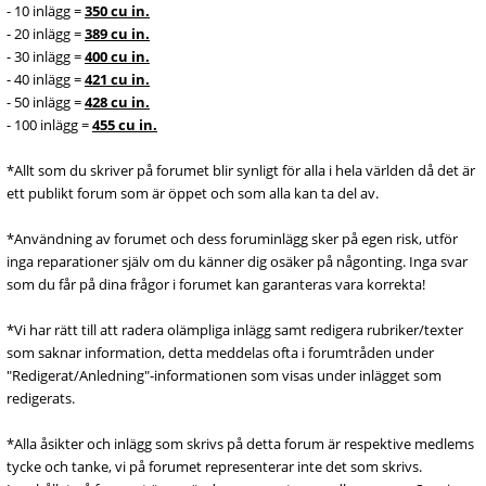
- 10 inlägg =
350 cu in.
- 20 inlägg =
389 cu in.
- 30 inlägg =
400 cu in.
- 40 inlägg =
421 cu in.
- 50 inlägg =
428 cu in.
- 100 inlägg =
455 cu in.
*Allt som du skriver på forumet blir synligt för alla i hela världen då det är
ett publikt forum som är öppet och som alla kan ta del av.
*Användning av forumet och dess foruminlägg sker på egen risk, utför
inga reparationer själv om du känner dig osäker på någonting. Inga svar
som du får på dina frågor i forumet kan garanteras vara korrekta!
*Vi har rätt till att radera olämpliga inlägg samt redigera rubriker/texter
som saknar information, detta meddelas ofta i forumtråden under
"Redigerat/Anledning"-informationen som visas under inlägget som
redigerats.
*Alla åsikter och inlägg som skrivs på detta forum är respektive medlems
tycke och tanke, vi på forumet representerar inte det som skrivs.