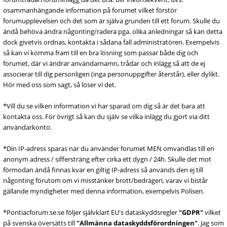
osammanhängande information på forumet vilket förstör
forumupplevelsen och det som är själva grunden till ett forum. Skulle du
ändå behöva ändra någonting/radera pga. olika anledningar så kan detta
dock givetvis ordnas, kontakta i sådana fall administratören. Exempelvis
så kan vi komma fram till en bra lösning som passar både dig och
forumet, där vi ändrar användarnamn, trådar och inlägg så att de ej
associerar till dig personligen (inga personuppgifter återstår), eller dylikt.
Hör med oss som sagt, så löser vi det.
*Vill du se vilken information vi har sparad om dig så är det bara att
kontakta oss. För övrigt så kan du själv se vilka inlägg du gjort via ditt
användarkonto.
*Din IP-adress sparas när du använder forumet MEN omvandlas till en
anonym adress / siffersträng efter cirka ett dygn / 24h. Skulle det mot
förmodan ändå finnas kvar en giltig IP-adress så används den ej till
någonting förutom om vi misstänker brott/bedrägeri, varav vi bistår
gällande myndigheter med denna information, exempelvis Polisen.
*Pontiacforum.se.se följer självklart EU's dataskyddsregler
"GDPR"
vilket
på svenska översätts till
"Allmänna dataskyddsförordningen"
. Jag som