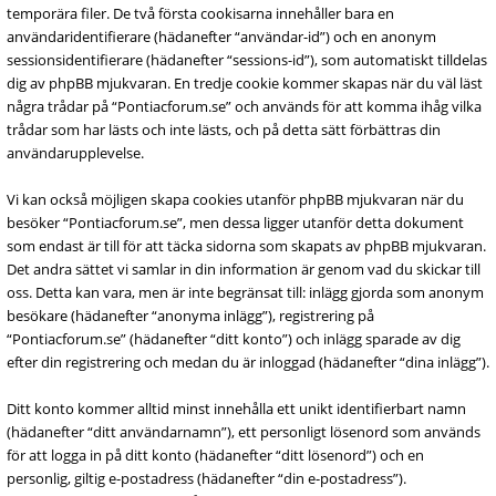
temporära filer. De två första cookisarna innehåller bara en
användaridentifierare (hädanefter “användar-id”) och en anonym
sessionsidentifierare (hädanefter “sessions-id”), som automatiskt tilldelas
dig av phpBB mjukvaran. En tredje cookie kommer skapas när du väl läst
några trådar på “Pontiacforum.se” och används för att komma ihåg vilka
trådar som har lästs och inte lästs, och på detta sätt förbättras din
användarupplevelse.
Vi kan också möjligen skapa cookies utanför phpBB mjukvaran när du
besöker “Pontiacforum.se”, men dessa ligger utanför detta dokument
som endast är till för att täcka sidorna som skapats av phpBB mjukvaran.
Det andra sättet vi samlar in din information är genom vad du skickar till
oss. Detta kan vara, men är inte begränsat till: inlägg gjorda som anonym
besökare (hädanefter “anonyma inlägg”), registrering på
“Pontiacforum.se” (hädanefter “ditt konto”) och inlägg sparade av dig
efter din registrering och medan du är inloggad (hädanefter “dina inlägg”).
Ditt konto kommer alltid minst innehålla ett unikt identifierbart namn
(hädanefter “ditt användarnamn”), ett personligt lösenord som används
för att logga in på ditt konto (hädanefter “ditt lösenord”) och en
personlig, giltig e-postadress (hädanefter “din e-postadress”).