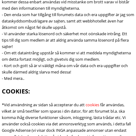
kommer dessa enbart användas vid misstanke om brott varav vi bistår
med den informationen till myndigheterna.
- Den enda som har tillgång till forumets data och era uppgifter är jag som
dataskyddsombud/ägare av sajten, samt att webbhotellet även har
åtkomst om något fel skulle uppstå.
- Vi använder starka lösenord och säkerhet mot oönskade intrång. Ett
tips till dig som medlem är att aldrig använda samma lösenord på flera
sajter!
- Om ett dataintrång uppstår så kommer vi att meddela myndigheterna
om detta fortast möjligt, och givetvis dig som medlem.
- Kort och gott så är vi väldigt måna om vår data och era uppgifter och
skulle därmed aldrig slarva med dessa!
- Med mera..
COOKIES:
*Vid användning av sidan så accepterar du att
cookies
får användas,
vilket är små textfiler som sparas i din dator, för att forumet bl.a. ska
komma ihåg diverse funktioner såsom, inloggning, lästa trådar etc. Vi
använder också cookies via det annonsverktyg som används, i detta fall
Google Adsense (vi visar dock INGA anpassade annonser utan endast