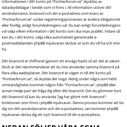
Informationen i ditt konto på “Pontiacforum.se” skyddas av
dataskyddslagar i landet som vi finns i. All information utöver ditt
användarnamn, lösenord och din e-postadress som krävs av
“Pontiacforum.se” under registreringsprocessen är endera obligatorisk
eller frivillig, enligt forumledningens val. Du kan enligt forumledningens
val välja vilken information i ditt konto som ska visas publikt. Vidare så
kan du, i ditt konto, välja vilka automatiskt genererade e-
postmeddelanden phpBB mjukvaran skickar ut som du vill ha och inte
ha.
Ditt lösenord är chiffrerat (genom ett envägs-hash) så att det är säkert.
Dock är det rekommenderat att du inte använder samma lösenord på
flera olika webbplatser. Ditt lösenord är vägen in till ditt konto på
“Pontiacforum.se”, så skydda det noga. Aldrig under några som helst
omständigheter kommer någon från “Pontiacforum.se”, phpBB eller
annan tredje part att fråga dig efter ditt lösenord. Om du glömmer bort
ditt lösenord så kan du använda “Jag har glömt mitt lösenord”-
funktionen som finns i phpBB mjukvaran. Denna process kommer att be
dig om ditt användarnamn och din e-postadress, sen kommer phpBB
mjukvaran skicka dig ett nytt lösenord till din e-postadress.