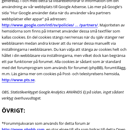
generella). I och med detta så vidarebefordrar vi information om din
användning av vår webbplats till Google Adsense. Läs mer på Google's
sida "Hur Google använder data när du använder våra partners
webbplatser eller appar" på adressen:
http://www.google.com/intl/sv/policies/ ... /partners/
. Majoriteten av
hemsidorna som finns på Internet använder dessa små textfiler som
kallas cookies. En del cookies stängs ner/rensas när du själv stänger ner
webbläsaren medan andra kräver att du rensar dessa manuellt via
inställningarna i webbläsaren. Du kan välja att stänga av cookies helt och
hållet i din webbläsare via inställningarna, men vilket dock kan begränsa
ett par funktioner på forumet. Alla cookies är sådant som är standard
med det forumprogram som används för forumet (phpBB), forumtillägg,
m.m. Läs gärna mer om cookies på Post- och telestyrelsens hemsida,
http://www.pts.se
.
OBS, Statistikverktyget Google Analytics ANVÄNDS EJ på sidan, inget sådant
verktyg överhuvudtaget.
ÖVRIGT:
*Forummjukvaran som används för detta forum är
http://www.phpbb.com
, en stor eloge till alla som bidrar till detta Open