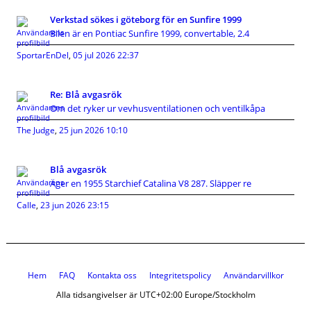
Verkstad sökes i göteborg för en Sunfire 1999
Bilen är en Pontiac Sunfire 1999, convertable, 2.4
SportarEnDel
,
05 jul 2026 22:37
Re: Blå avgasrök
Om det ryker ur vevhusventilationen och ventilkåpa
The Judge
,
25 jun 2026 10:10
Blå avgasrök
Äger en 1955 Starchief Catalina V8 287. Släpper re
Calle
,
23 jun 2026 23:15
Hem
FAQ
Kontakta oss
Integritetspolicy
Användarvillkor
Alla tidsangivelser är UTC+02:00 Europe/Stockholm