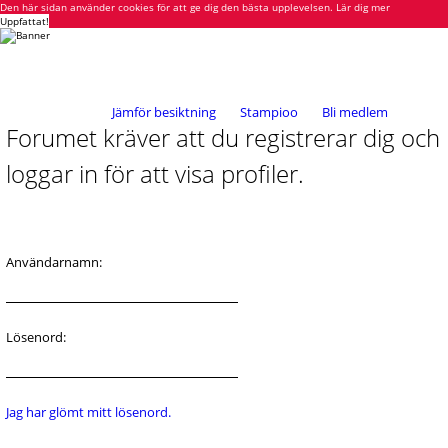
Den här sidan använder cookies för att ge dig den bästa upplevelsen.
Lär dig mer
Uppfattat!
Jämför besiktning
Stampioo
Bli medlem
Forumet kräver att du registrerar dig och
loggar in för att visa profiler.
Användarnamn:
Lösenord:
Jag har glömt mitt lösenord.