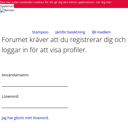
Den här sidan använder cookies för att ge dig den bästa upplevelsen.
Lär dig mer
Uppfattat!
Stampioo
Jämför besiktning
Bli medlem
Forumet kräver att du registrerar dig och
loggar in för att visa profiler.
Användarnamn:
Lösenord:
Jag har glömt mitt lösenord.