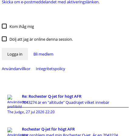
Skicka om e-postmeddelandet med aktiveringslänken.
Kom ihåg mig
Dölj att jag är online denna session.
Logga in
Bli medlem
Användarvillkor
Integritetspolicy
Re: Rochester Q-jet för högt AFR
7043274 är en "altitude" Quadrajet vilket innebär
The Judge
,
27 jul 2026 22:20
Rochester Q-jet för högt AFR
Har problem med min Rochester Q-jet. Är en 7043274