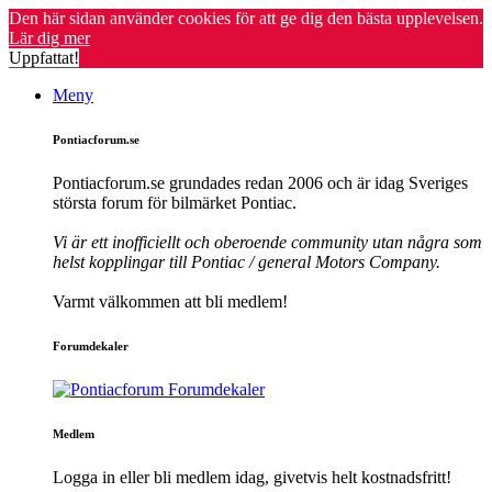
Den här sidan använder cookies för att ge dig den bästa upplevelsen.
Lär dig mer
Uppfattat!
Meny
Pontiacforum.se
Pontiacforum.se grundades redan 2006 och är idag Sveriges
största forum för bilmärket Pontiac.
Vi är ett inofficiellt och oberoende community utan några som
helst kopplingar till Pontiac / general Motors Company.
Varmt välkommen att bli medlem!
Forumdekaler
Medlem
Logga in eller bli medlem idag, givetvis helt kostnadsfritt!