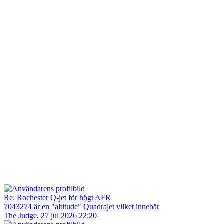
Re: Rochester Q-jet för högt AFR
7043274 är en "altitude" Quadrajet vilket innebär
The Judge
,
27 jul 2026 22:20