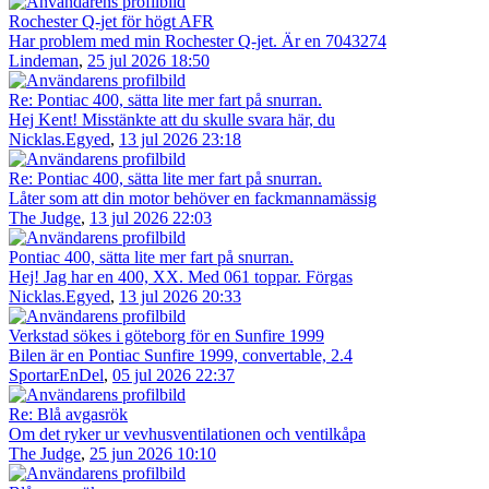
Rochester Q-jet för högt AFR
Har problem med min Rochester Q-jet. Är en 7043274
Lindeman
,
25 jul 2026 18:50
Re: Pontiac 400, sätta lite mer fart på snurran.
Hej Kent! Misstänkte att du skulle svara här, du
Nicklas.Egyed
,
13 jul 2026 23:18
Re: Pontiac 400, sätta lite mer fart på snurran.
Låter som att din motor behöver en fackmannamässig
The Judge
,
13 jul 2026 22:03
Pontiac 400, sätta lite mer fart på snurran.
Hej! Jag har en 400, XX. Med 061 toppar. Förgas
Nicklas.Egyed
,
13 jul 2026 20:33
Verkstad sökes i göteborg för en Sunfire 1999
Bilen är en Pontiac Sunfire 1999, convertable, 2.4
SportarEnDel
,
05 jul 2026 22:37
Re: Blå avgasrök
Om det ryker ur vevhusventilationen och ventilkåpa
The Judge
,
25 jun 2026 10:10