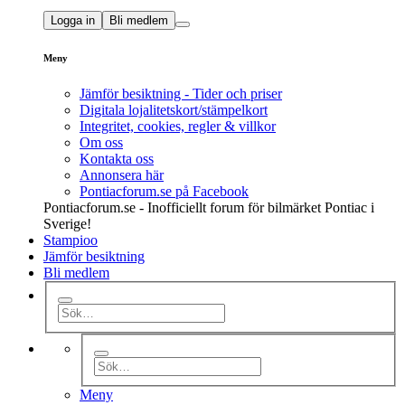
Logga in
Bli medlem
Meny
Jämför besiktning - Tider och priser
Digitala lojalitetskort/stämpelkort
Integritet, cookies, regler & villkor
Om oss
Kontakta oss
Annonsera här
Pontiacforum.se på Facebook
Pontiacforum.se - Inofficiellt forum för bilmärket Pontiac i
Sverige!
Stampioo
Jämför besiktning
Bli medlem
Meny