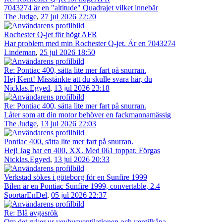
7043274 är en "altitude" Quadrajet vilket innebär
The Judge
,
27 jul 2026 22:20
Rochester Q-jet för högt AFR
Har problem med min Rochester Q-jet. Är en 7043274
Lindeman
,
25 jul 2026 18:50
Re: Pontiac 400, sätta lite mer fart på snurran.
Hej Kent! Misstänkte att du skulle svara här, du
Nicklas.Egyed
,
13 jul 2026 23:18
Re: Pontiac 400, sätta lite mer fart på snurran.
Låter som att din motor behöver en fackmannamässig
The Judge
,
13 jul 2026 22:03
Pontiac 400, sätta lite mer fart på snurran.
Hej! Jag har en 400, XX. Med 061 toppar. Förgas
Nicklas.Egyed
,
13 jul 2026 20:33
Verkstad sökes i göteborg för en Sunfire 1999
Bilen är en Pontiac Sunfire 1999, convertable, 2.4
SportarEnDel
,
05 jul 2026 22:37
Re: Blå avgasrök
Om det ryker ur vevhusventilationen och ventilkåpa