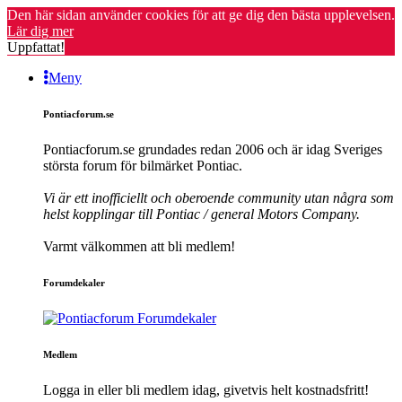
Den här sidan använder cookies för att ge dig den bästa upplevelsen.
Lär dig mer
Uppfattat!
Meny
Pontiacforum.se
Pontiacforum.se grundades redan 2006 och är idag Sveriges
största forum för bilmärket Pontiac.
Vi är ett inofficiellt och oberoende community utan några som
helst kopplingar till Pontiac / general Motors Company.
Varmt välkommen att bli medlem!
Forumdekaler
Medlem
Logga in eller bli medlem idag, givetvis helt kostnadsfritt!