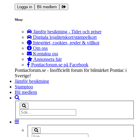
Logga in
Bli medlem
Meny
Jämför besiktning - Tider och priser
Digitala lojalitetskort/stämpelkort
Integritet, cookies, regler & villkor
Om oss
Kontakta oss
Annonsera här
Pontiacforum.se på Facebook
Pontiacforum.se - Inofficiellt forum för bilmärket Pontiac i
Sverige!
Jämför besiktning
Stampioo
Bli medlem