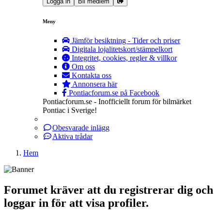
Logga in
Bli medlem
Meny
Jämför besiktning - Tider och priser
Digitala lojalitetskort/stämpelkort
Integritet, cookies, regler & villkor
Om oss
Kontakta oss
Annonsera här
Pontiacforum.se på Facebook
Pontiacforum.se - Inofficiellt forum för bilmärket
Pontiac i Sverige!
Obesvarade inlägg
Aktiva trådar
Hem
Forumet kräver att du registrerar dig och
loggar in för att visa profiler.