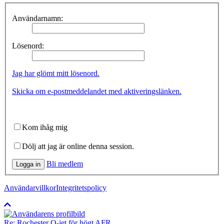
Användarnamn:
Lösenord:
Jag har glömt mitt lösenord.
Skicka om e-postmeddelandet med aktiveringslänken.
Kom ihåg mig
Dölj att jag är online denna session.
Bli medlem
Logga in
Användarvillkor
Integritetspolicy
Re: Rochester Q-jet för högt AFR