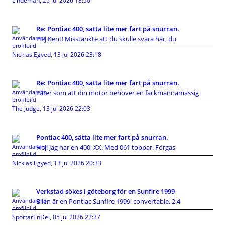
Lindeman
,
25 jul 2026 18:50
Re: Pontiac 400, sätta lite mer fart på snurran.
Hej Kent! Misstänkte att du skulle svara här, du
Nicklas.Egyed
,
13 jul 2026 23:18
Re: Pontiac 400, sätta lite mer fart på snurran.
Låter som att din motor behöver en fackmannamässig
The Judge
,
13 jul 2026 22:03
Pontiac 400, sätta lite mer fart på snurran.
Hej! Jag har en 400, XX. Med 061 toppar. Förgas
Nicklas.Egyed
,
13 jul 2026 20:33
Verkstad sökes i göteborg för en Sunfire 1999
Bilen är en Pontiac Sunfire 1999, convertable, 2.4
SportarEnDel
,
05 jul 2026 22:37