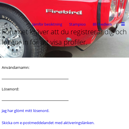
Jämför besiktning
Stampioo
Bli medlem
Forumet kräver att du registrerar dig och
loggar in för att visa profiler.
Användarnamn:
Lösenord:
Jag har glömt mitt lösenord.
Skicka om e-postmeddelandet med aktiveringslänken.