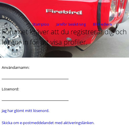
Stampioo
Jämför besiktning
Bli medlem
Forumet kräver att du registrerar dig och
loggar in för att visa profiler.
Användarnamn:
Lösenord:
Jag har glömt mitt lösenord.
Skicka om e-postmeddelandet med aktiveringslänken.