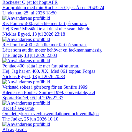
Rochester Q-jet för högt AFR
Har problem med min Rochester Q-jet. Är en 7043274
Lindeman
,
25 jul 2026 18:50
Re: Pontiac 400, sätta lite mer fart på snurran.
Hej Kent! Misstänkte att du skulle svara här, du
Nicklas.Egyed
,
13 jul 2026 23:18
Re: Pontiac 400, sätta lite mer fart på snurran.
Låter som att din motor behöver en fackmannamässig
The Judge
,
13 jul 2026 22:03
Pontiac 400, sätta lite mer fart på snurran.
Hej! Jag har en 400, XX. Med 061 toppar. Förgas
Nicklas.Egyed
,
13 jul 2026 20:33
Verkstad sökes i göteborg för en Sunfire 1999
Bilen är en Pontiac Sunfire 1999, convertable, 2.4
SportarEnDel
,
05 jul 2026 22:37
Re: Blå avgasrök
Om det ryker ur vevhusventilationen och ventilkåpa
The Judge
,
25 jun 2026 10:10
Blå avgasrök