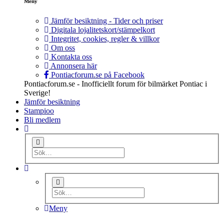
Meny
Jämför besiktning - Tider och priser
Digitala lojalitetskort/stämpelkort
Integritet, cookies, regler & villkor
Om oss
Kontakta oss
Annonsera här
Pontiacforum.se på Facebook
Pontiacforum.se - Inofficiellt forum för bilmärket Pontiac i
Sverige!
Jämför besiktning
Stampioo
Bli medlem
Meny