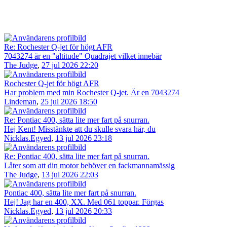
Re: Rochester Q-jet för högt AFR
7043274 är en "altitude" Quadrajet vilket innebär
The Judge
,
27 jul 2026 22:20
Rochester Q-jet för högt AFR
Har problem med min Rochester Q-jet. Är en 7043274
Lindeman
,
25 jul 2026 18:50
Re: Pontiac 400, sätta lite mer fart på snurran.
Hej Kent! Misstänkte att du skulle svara här, du
Nicklas.Egyed
,
13 jul 2026 23:18
Re: Pontiac 400, sätta lite mer fart på snurran.
Låter som att din motor behöver en fackmannamässig
The Judge
,
13 jul 2026 22:03
Pontiac 400, sätta lite mer fart på snurran.
Hej! Jag har en 400, XX. Med 061 toppar. Förgas
Nicklas.Egyed
,
13 jul 2026 20:33