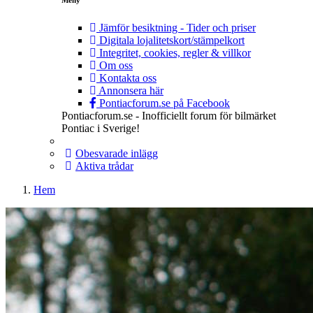
Jämför besiktning - Tider och priser
Digitala lojalitetskort/stämpelkort
Integritet, cookies, regler & villkor
Om oss
Kontakta oss
Annonsera här
Pontiacforum.se på Facebook
Pontiacforum.se - Inofficiellt forum för bilmärket
Pontiac i Sverige!
Obesvarade inlägg
Aktiva trådar
Hem