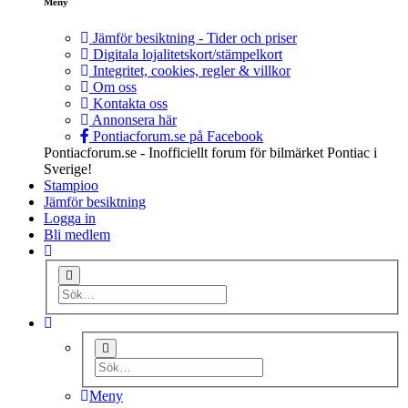
Meny
Jämför besiktning - Tider och priser
Digitala lojalitetskort/stämpelkort
Integritet, cookies, regler & villkor
Om oss
Kontakta oss
Annonsera här
Pontiacforum.se på Facebook
Pontiacforum.se - Inofficiellt forum för bilmärket Pontiac i
Sverige!
Stampioo
Jämför besiktning
Logga in
Bli medlem
Meny