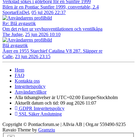
Verkstad sökes i göteborg för en Sunfire 1999
Bilen är en Pontiac Sunfire 1999, convertable, 2.4
SportarEnDel
,
05 jul 2026 22:37
Re: Blå avgasrök
Om det ryker ur vevhusventilationen och ventilkåpa
The Judge
,
25 jun 2026 10:10
Blå avgasrök
Äger en 1955 Starchief Catalina V8 287. Släpper re
Calle
,
23 jun 2026 23:15
Hem
FAQ
Kontakta oss
Integritetspolicy
Användarvillkor
Alla tidsangivelser är UTC+02:00 Europe/Stockholm
Aktuellt datum och tid: 09 aug 2026 11:07
GDPR Integritetspolicy
SSL Säker Anslutning
Copyright © Pontiacforum.se | Allvia AB | Org.nr 559490-9235
Ravaio Theme by
Gramziu