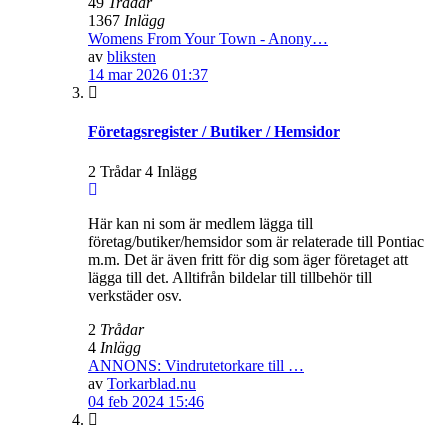
49
Trådar
1367
Inlägg
Womens From Your Town - Anony…
av
bliksten
14 mar 2026 01:37
Företagsregister / Butiker / Hemsidor
2 Trådar 4 Inlägg
Här kan ni som är medlem lägga till
företag/butiker/hemsidor som är relaterade till Pontiac
m.m. Det är även fritt för dig som äger företaget att
lägga till det. Alltifrån bildelar till tillbehör till
verkstäder osv.
2
Trådar
4
Inlägg
ANNONS: Vindrutetorkare till …
av
Torkarblad.nu
04 feb 2024 15:46