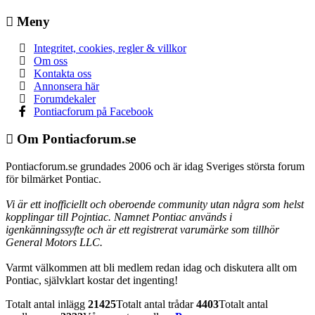
Meny
Integritet, cookies, regler & villkor
Om oss
Kontakta oss
Annonsera här
Forumdekaler
Pontiacforum på Facebook
Om Pontiacforum.se
Pontiacforum.se grundades 2006 och är idag Sveriges största forum
för bilmärket Pontiac.
Vi är ett inofficiellt och oberoende community utan några som helst
kopplingar till Pojntiac. Namnet Pontiac används i
igenkänningssyfte och är ett registrerat varumärke som tillhör
General Motors LLC.
Varmt välkommen att bli medlem redan idag och diskutera allt om
Pontiac, självklart kostar det ingenting!
Totalt antal inlägg
21425
Totalt antal trådar
4403
Totalt antal