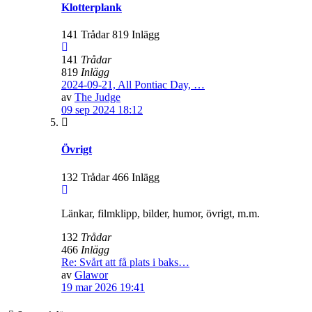
Klotterplank
141 Trådar 819 Inlägg
141
Trådar
819
Inlägg
2024-09-21, All Pontiac Day, …
av
The Judge
09 sep 2024 18:12
Övrigt
132 Trådar 466 Inlägg
Länkar, filmklipp, bilder, humor, övrigt, m.m.
132
Trådar
466
Inlägg
Re: Svårt att få plats i baks…
av
Glawor
19 mar 2026 19:41