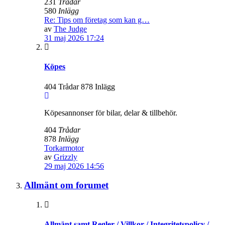
231
Trådar
580
Inlägg
Re: Tips om företag som kan g…
av
The Judge
31 maj 2026 17:24
Köpes
404 Trådar 878 Inlägg
Köpesannonser för bilar, delar & tillbehör.
404
Trådar
878
Inlägg
Torkarmotor
av
Grizzly
29 maj 2026 14:56
Allmänt om forumet
Allmänt samt Regler / Villkor / Integritetspolicy /