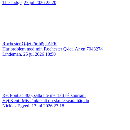
The Judge
,
27 jul 2026 22:20
Rochester Q-jet för högt AFR
Har problem med min Rochester Q-jet. Är en 7043274
Lindeman
,
25 jul 2026 18:50
Re: Pontiac 400, sätta lite mer fart på snurran.
Hej Kent! Misstänkte att du skulle svara här, du
Nicklas.Egyed
,
13 jul 2026 23:18