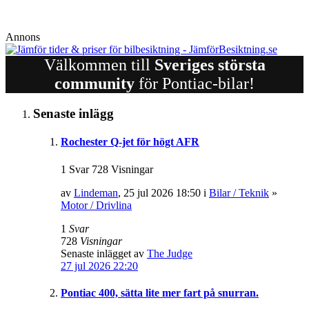
Annons
Välkommen till
Sveriges största
community
för Pontiac-bilar!
Senaste inlägg
Rochester Q-jet för högt AFR
1 Svar 728 Visningar
av
Lindeman
, 25 jul 2026 18:50 i
Bilar / Teknik
»
Motor / Drivlina
1
Svar
728
Visningar
Senaste inlägget av
The Judge
27 jul 2026 22:20
Pontiac 400, sätta lite mer fart på snurran.