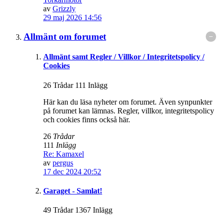
av
Grizzly
29 maj 2026 14:56
Allmänt om forumet
Allmänt samt Regler / Villkor / Integritetspolicy /
Cookies
26 Trådar 111 Inlägg
Här kan du läsa nyheter om forumet. Även synpunkter
på forumet kan lämnas. Regler, villkor, integritetspolicy
och cookies finns också här.
26
Trådar
111
Inlägg
Re: Kamaxel
av
pergus
17 dec 2024 20:52
Garaget - Samlat!
49 Trådar 1367 Inlägg