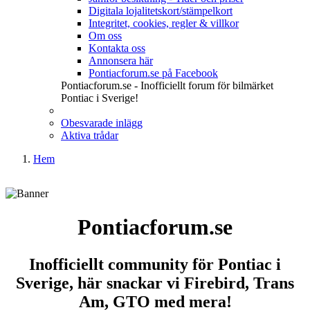
Digitala lojalitetskort/stämpelkort
Integritet, cookies, regler & villkor
Om oss
Kontakta oss
Annonsera här
Pontiacforum.se på Facebook
Pontiacforum.se - Inofficiellt forum för bilmärket
Pontiac i Sverige!
Obesvarade inlägg
Aktiva trådar
Hem
Pontiacforum.se
Inofficiellt community för Pontiac i
Sverige, här snackar vi Firebird, Trans
Am, GTO med mera!