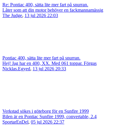
Re: Pontiac 400, sätta lite mer fart på snurran.
Låter som att din motor behöver en fackmannamässig
The Judge
,
13 jul 2026 22:03
Pontiac 400, sätta lite mer fart på snurran.
Hej! Jag har en 400, XX. Med 061 toppar. Förgas
Nicklas.Egyed
,
13 jul 2026 20:33
Verkstad sökes i göteborg för en Sunfire 1999
Bilen är en Pontiac Sunfire 1999, convertable, 2.4
SportarEnDel
,
05 jul 2026 22:37