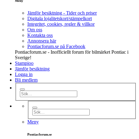
Meny
Jämför besiktning - Tider och priser
Digitala lojalitetskort/stämpelkort
Integritet, cookies, regler & villkor
Om oss
Kontakta oss
Annonsera här
Pontiacforum.se på Facebook
Pontiacforum.se - Inofficiellt forum för bilmärket Pontiac i
Sverige!
Stampioo
Jämför besiktning
Logga in
Bli medlem
Meny
Pontiacforum.se