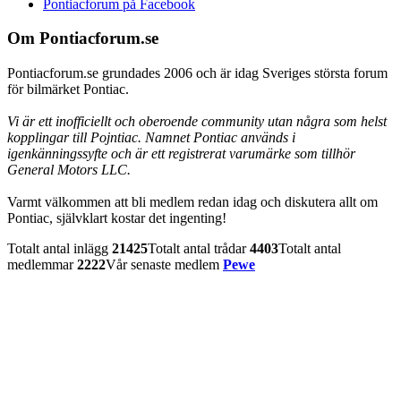
Pontiacforum på Facebook
Om Pontiacforum.se
Pontiacforum.se grundades 2006 och är idag Sveriges största forum
för bilmärket Pontiac.
Vi är ett inofficiellt och oberoende community utan några som helst
kopplingar till Pojntiac. Namnet Pontiac används i
igenkänningssyfte och är ett registrerat varumärke som tillhör
General Motors LLC.
Varmt välkommen att bli medlem redan idag och diskutera allt om
Pontiac, självklart kostar det ingenting!
Totalt antal inlägg
21425
Totalt antal trådar
4403
Totalt antal
medlemmar
2222
Vår senaste medlem
Pewe